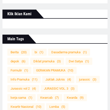
Klik Iklan Kami
Main Tags
Berita
(20)
bi
(1)
Dasadarma pramuka
(1)
depok
(6)
Diklat pramuka
(3)
Dwi Satya
(1)
Formulir
(1)
GERAKAN PRAMUKA
(10)
Info Pramuka
(11)
Juklak Juknis
(4)
jurassic
(3)
Jurassic vol 2
(4)
JURASSIC VOL. 3
(3)
kerja sama
(1)
Kwarcab
(7)
Kwarda
(9)
Kwartir Nasional
(10)
Lomba
(5)