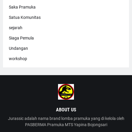
Saka Pramuka
Satua Komunitas
sejarah
Siaga Pemula
Undangan
workshop
ABOUT US
Jurassic adalah nama brand lomba pramuka yang di kelola oleh
PASBERMA Pramuka MTS Yapina Bojongsari