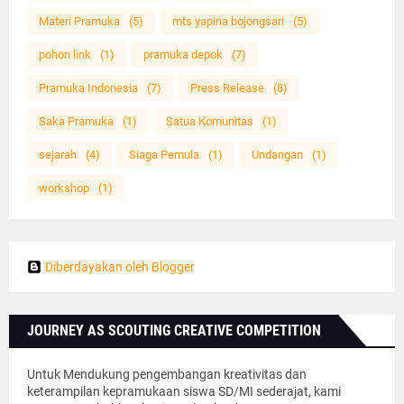
Materi Pramuka
(5)
mts yapina bojongsari
(5)
pohon link
(1)
pramuka depok
(7)
Pramuka Indonesia
(7)
Press Release
(8)
Saka Pramuka
(1)
Satua Komunitas
(1)
sejarah
(4)
Siaga Pemula
(1)
Undangan
(1)
workshop
(1)
Diberdayakan oleh Blogger
JOURNEY AS SCOUTING CREATIVE COMPETITION
Untuk Mendukung pengembangan kreativitas dan
keterampilan kepramukaan siswa SD/MI sederajat, kami