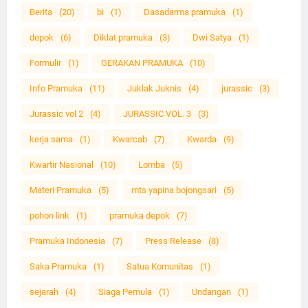
Berita
(20)
bi
(1)
Dasadarma pramuka
(1)
depok
(6)
Diklat pramuka
(3)
Dwi Satya
(1)
Formulir
(1)
GERAKAN PRAMUKA
(10)
Info Pramuka
(11)
Juklak Juknis
(4)
jurassic
(3)
Jurassic vol 2
(4)
JURASSIC VOL. 3
(3)
kerja sama
(1)
Kwarcab
(7)
Kwarda
(9)
Kwartir Nasional
(10)
Lomba
(5)
Materi Pramuka
(5)
mts yapina bojongsari
(5)
pohon link
(1)
pramuka depok
(7)
Pramuka Indonesia
(7)
Press Release
(8)
Saka Pramuka
(1)
Satua Komunitas
(1)
sejarah
(4)
Siaga Pemula
(1)
Undangan
(1)