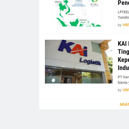
Penc
LPIXEL
Tomihi
by
VRI
KAI 
Ting
Kepe
Indu
PT Ker
bisnis
by
VRI
MUAT