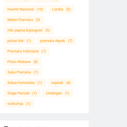
Kwartir Nasional
(10)
Lomba
(5)
Materi Pramuka
(5)
mts yapina bojongsari
(5)
pohon link
(1)
pramuka depok
(7)
Pramuka Indonesia
(7)
Press Release
(8)
Saka Pramuka
(1)
Satua Komunitas
(1)
sejarah
(4)
Siaga Pemula
(1)
Undangan
(1)
workshop
(1)