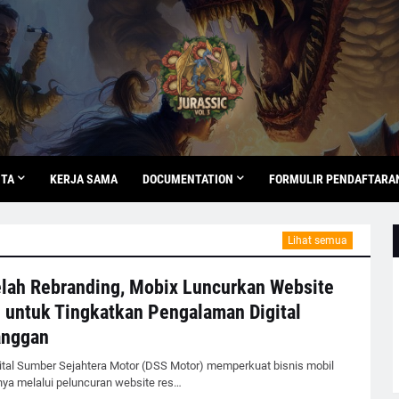
ITA
KERJA SAMA
DOCUMENTATION
FORMULIR PENDAFTARA
Lihat semua
lah Rebranding, Mobix Luncurkan Website
 untuk Tingkatkan Pengalaman Digital
anggan
ital Sumber Sejahtera Motor (DSS Motor) memperkuat bisnis mobil
ya melalui peluncuran website res…