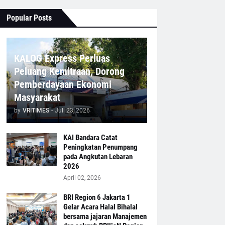
Popular Posts
KALOG Express Perluas
Peluang Kemitraan, Dorong
Pemberdayaan Ekonomi
Masyarakat
by
VRITIMES
-
Juli 23, 2026
KAI Bandara Catat
Peningkatan Penumpang
pada Angkutan Lebaran
2026
April 02, 2026
BRI Region 6 Jakarta 1
Gelar Acara Halal Bihalal
bersama jajaran Manajemen