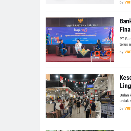
by
VRI
Ban
Fina
PT Ban
terus 
by
VRI
Kese
Ling
Bulan 
untuk 
by
VRI