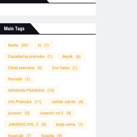
Main Tags
Berita
(20)
bi
(1)
Dasadarma pramuka
(1)
depok
(6)
Diklat pramuka
(3)
Dwi Satya
(1)
Formulir
(1)
GERAKAN PRAMUKA
(10)
Info Pramuka
(11)
Juklak Juknis
(4)
jurassic
(3)
Jurassic vol 2
(4)
JURASSIC VOL. 3
(3)
kerja sama
(1)
Kwarcab
(7)
Kwarda
(9)