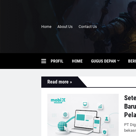
Home
About Us
Contact Us
PROFIL
HOME
GUGUS DEPAN
BER
Read more »
Sete
Baru
Pel
PT Dig
bekasn