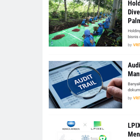
Hold
Dive
Pal
Holdin
bisnis
by
VRI
Audi
Manf
Banyak
dokume
by
VRI
LPIX
Meng