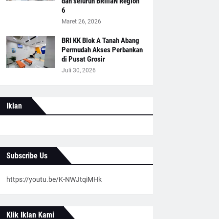
dan seluruh BRIliaN Region
6
Maret 26, 2026
BRI KK Blok A Tanah Abang
Permudah Akses Perbankan
di Pusat Grosir
Juli 30, 2026
Iklan
Subscribe Us
https://youtu.be/K-NWJtqiMHk
Klik Iklan Kami