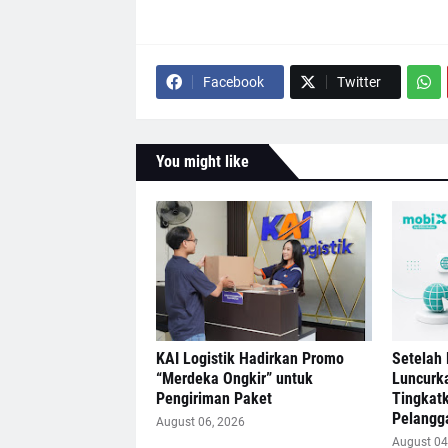
Facebook
Twitter
You might like
KAI Logistik Hadirkan Promo
Setelah 
“Merdeka Ongkir” untuk
Luncurk
Pengiriman Paket
Tingkat
Pelangg
August 06, 2026
August 04