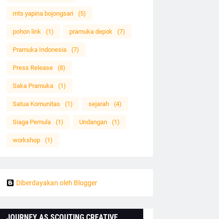
mts yapina bojongsari
(5)
pohon link
(1)
pramuka depok
(7)
Pramuka Indonesia
(7)
Press Release
(8)
Saka Pramuka
(1)
Satua Komunitas
(1)
sejarah
(4)
Siaga Pemula
(1)
Undangan
(1)
workshop
(1)
Diberdayakan oleh Blogger
JOURNEY AS SCOUTING CREATIVE