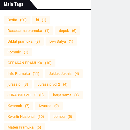
Main Tags
Berita
(20)
bi
(1)
Dasadarma pramuka
(1)
depok
(6)
Diklat pramuka
(3)
Dwi Satya
(1)
Formulir
(1)
GERAKAN PRAMUKA
(10)
Info Pramuka
(11)
Juklak Juknis
(4)
jurassic
(3)
Jurassic vol 2
(4)
JURASSIC VOL. 3
(3)
kerja sama
(1)
Kwarcab
(7)
Kwarda
(9)
Kwartir Nasional
(10)
Lomba
(5)
Materi Pramuka
(5)