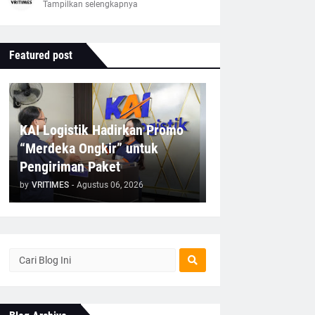
Tampilkan selengkapnya
Featured post
KAI Logistik Hadirkan Promo
“Merdeka Ongkir” untuk
Pengiriman Paket
by
VRITIMES
-
Agustus 06, 2026