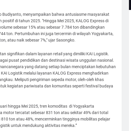
gko Budiyanto, menyampaikan bahwa antusiasme masyarakat
positif di tahun 2025. "Hingga Mei 2025, KALOG Express di
olume sebesar 15% atau sebesar 7.784 ton dibandingkan
4 ton. Pertumbuhan ini juga tercermin di wilayah Yogyakarta,
on, atau naik sebesar 7%," ujar Sasongko.
 signifikan dalam layanan retail yang dimiliki KAI Logistik.
ebagai pusat pendidikan dan destinasi wisata unggulan nasional.
 mancanegara yang datang setiap bulan menciptakan kebutuhan
, KAI Logistik melalui layanan KALOG Express menghadirkan
rjangkau. Meliputi pengiriman sepeda motor, oleh-oleh khas
tuk kegiatan pariwisata dan komunitas seperti festival budaya
ri hingga Mei 2025, tren komoditas di Yogyakarta
otor tercatat sebesar 831 ton atau sekitar 49% dari total
810 ton atau 48%, mencerminkan tingginya mobilitas pelajar
istik untuk mendukung aktivitas mereka.”