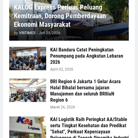
KALOG Express Perluas Peluang
Kemitraan, Dorong Pemberdayaan
Ekonomi Masyarakat
by
VRITIMES
-
Juli 23, 2026
KAI Bandara Catat Peningkatan
Penumpang pada Angkutan Lebaran
2026
April 02, 2026
BRI Region 6 Jakarta 1 Gelar Acara
Halal Bihalal bersama jajaran
Manajemen dan seluruh BRIliaN
Region 6
Maret 26, 2026
KAI Logistik Raih Peringkat AA/Stable
serta Tingkat Kesehatan dan Predikat
"Sehat", Perkuat Kepercayaan
Pelanggan di Tengah Dinamika Industri