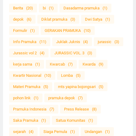
Berita
(20)
bi
(1)
Dasadarma pramuka
(1)
depok
(6)
Diklat pramuka
(3)
Dwi Satya
(1)
Formulir
(1)
GERAKAN PRAMUKA
(10)
Info Pramuka
(11)
Juklak Juknis
(4)
jurassic
(3)
Jurassic vol 2
(4)
JURASSIC VOL. 3
(3)
kerja sama
(1)
Kwarcab
(7)
Kwarda
(9)
Kwartir Nasional
(10)
Lomba
(5)
Materi Pramuka
(5)
mts yapina bojongsari
(5)
pohon link
(1)
pramuka depok
(7)
Pramuka Indonesia
(7)
Press Release
(8)
Saka Pramuka
(1)
Satua Komunitas
(1)
sejarah
(4)
Siaga Pemula
(1)
Undangan
(1)