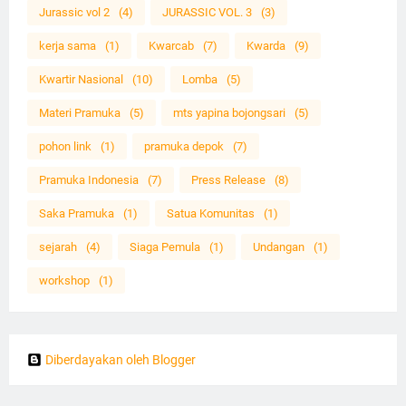
Jurassic vol 2
(4)
JURASSIC VOL. 3
(3)
kerja sama
(1)
Kwarcab
(7)
Kwarda
(9)
Kwartir Nasional
(10)
Lomba
(5)
Materi Pramuka
(5)
mts yapina bojongsari
(5)
pohon link
(1)
pramuka depok
(7)
Pramuka Indonesia
(7)
Press Release
(8)
Saka Pramuka
(1)
Satua Komunitas
(1)
sejarah
(4)
Siaga Pemula
(1)
Undangan
(1)
workshop
(1)
Diberdayakan oleh Blogger