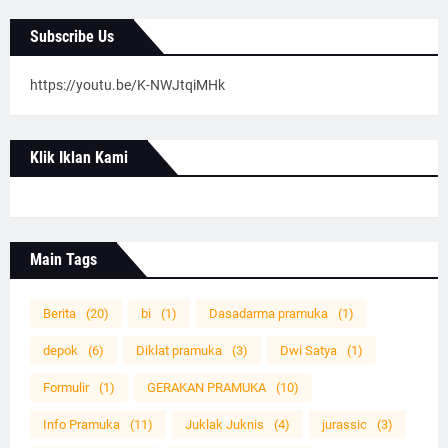
Subscribe Us
https://youtu.be/K-NWJtqiMHk
Klik Iklan Kami
Main Tags
Berita
(20)
bi
(1)
Dasadarma pramuka
(1)
depok
(6)
Diklat pramuka
(3)
Dwi Satya
(1)
Formulir
(1)
GERAKAN PRAMUKA
(10)
Info Pramuka
(11)
Juklak Juknis
(4)
jurassic
(3)