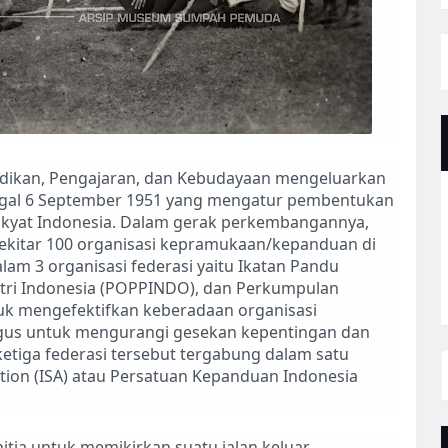
didikan, Pengajaran, dan Kebudayaan mengeluarkan
ggal 6 September 1951 yang mengatur pembentukan
akyat Indonesia. Dalam gerak perkembangannya,
sekitar 100 organisasi kepramukaan/kepanduan di
lam 3 organisasi federasi yaitu Ikatan Pandu
utri Indonesia (POPPINDO), dan Perkumpulan
uk mengefektifkan keberadaan organisasi
gus untuk mengurangi gesekan kepentingan dan
etiga federasi tersebut tergabung dalam satu
ation (ISA) atau Persatuan Kepanduan Indonesia
tia untuk memikirkan suatu jalan keluar