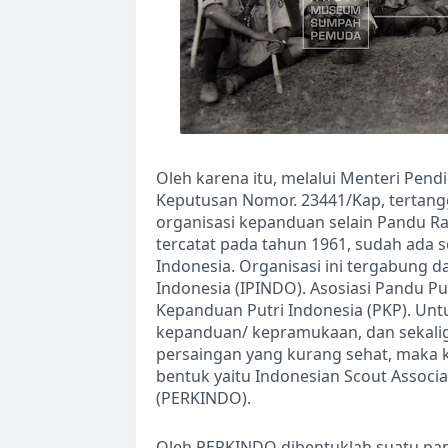
Oleh karena itu, melalui Menteri Pen
Keputusan Nomor. 23441/Kap, tertan
organisasi kepanduan selain Pandu R
tercatat pada tahun 1961, sudah ada 
Indonesia. Organisasi ini tergabung da
Indonesia (IPINDO). Asosiasi Pandu P
Kepanduan Putri Indonesia (PKP). Unt
kepanduan/ kepramukaan, dan sekali
persaingan yang kurang sehat, maka k
bentuk yaitu Indonesian Scout Associ
(PERKINDO).
Oleh PERKINDO dibentuklah suatu pani