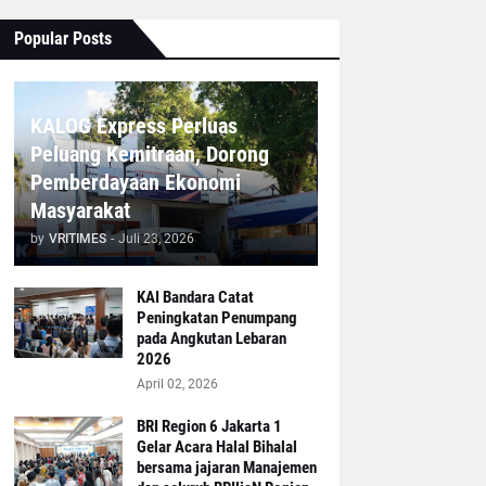
Popular Posts
KALOG Express Perluas
Peluang Kemitraan, Dorong
Pemberdayaan Ekonomi
Masyarakat
by
VRITIMES
-
Juli 23, 2026
KAI Bandara Catat
Peningkatan Penumpang
pada Angkutan Lebaran
2026
April 02, 2026
BRI Region 6 Jakarta 1
Gelar Acara Halal Bihalal
bersama jajaran Manajemen