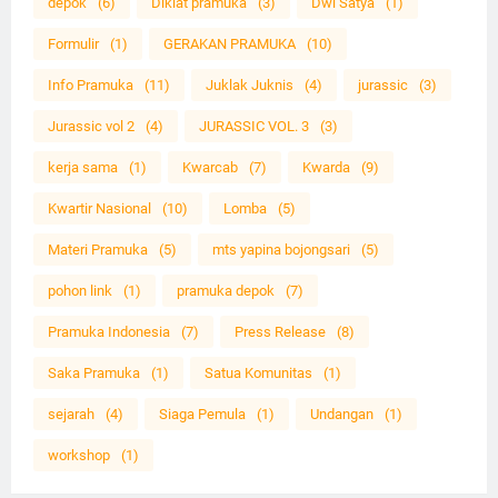
depok
(6)
Diklat pramuka
(3)
Dwi Satya
(1)
Formulir
(1)
GERAKAN PRAMUKA
(10)
Info Pramuka
(11)
Juklak Juknis
(4)
jurassic
(3)
Jurassic vol 2
(4)
JURASSIC VOL. 3
(3)
kerja sama
(1)
Kwarcab
(7)
Kwarda
(9)
Kwartir Nasional
(10)
Lomba
(5)
Materi Pramuka
(5)
mts yapina bojongsari
(5)
pohon link
(1)
pramuka depok
(7)
Pramuka Indonesia
(7)
Press Release
(8)
Saka Pramuka
(1)
Satua Komunitas
(1)
sejarah
(4)
Siaga Pemula
(1)
Undangan
(1)
workshop
(1)