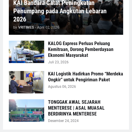
KAI Bandara Catat Peningkatan
Penumpang pada Angkutan Lebaran
2026
by
VRITIMES
-
April 02, 2026
KALOG Express Perluas Peluang
Kemitraan, Dorong Pemberdayaan
Ekonomi Masyarakat
Juli 23, 2026
KAI Logistik Hadirkan Promo “Merdeka
Ongkir” untuk Pengiriman Paket
Agustus 06, 2026
TONGGAK AWAL SEJARAH
MENTERESE | ASAL MUASAL
BERDIRINYA MENTERESE
Desember 24, 2024