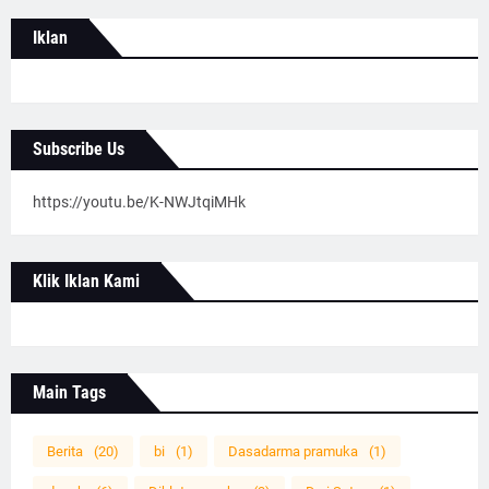
Iklan
Subscribe Us
https://youtu.be/K-NWJtqiMHk
Klik Iklan Kami
Main Tags
Berita
(20)
bi
(1)
Dasadarma pramuka
(1)