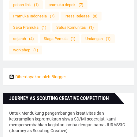
pohon link
(1)
pramuka depok
(7)
Pramuka Indonesia
(7)
Press Release
(8)
Saka Pramuka
(1)
Satua Komunitas
(1)
sejarah
(4)
Siaga Pemula
(1)
Undangan
(1)
workshop
(1)
Diberdayakan oleh Blogger
JOURNEY AS SCOUTING CREATIVE COMPETITION
Untuk Mendukung pengembangan kreativitas dan
keterampilan kepramukaan siswa SD/MI sederajat, kami
mempersembahkan kegiatan lomba dengan nama JURASSIC
(Journey as Scouting Creative)