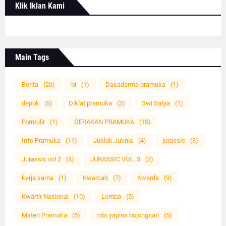
Klik Iklan Kami
Main Tags
Berita
(20)
bi
(1)
Dasadarma pramuka
(1)
depok
(6)
Diklat pramuka
(3)
Dwi Satya
(1)
Formulir
(1)
GERAKAN PRAMUKA
(10)
Info Pramuka
(11)
Juklak Juknis
(4)
jurassic
(3)
Jurassic vol 2
(4)
JURASSIC VOL. 3
(3)
kerja sama
(1)
Kwarcab
(7)
Kwarda
(9)
Kwartir Nasional
(10)
Lomba
(5)
Materi Pramuka
(5)
mts yapina bojongsari
(5)