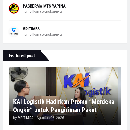
PASBERMA MTS YAPINA
Tampilkan selengkapnya
VRITIMES
Tampilkan selengkapnya
Featured post
KAI Logistik Hadirkan Promo “Merdeka
Ongkir” untuk Pengiriman Paket
by
VRITIMES
-
Agustus 06, 2026