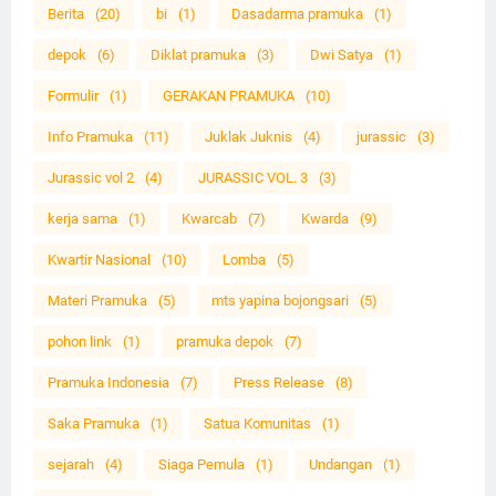
Berita
(20)
bi
(1)
Dasadarma pramuka
(1)
depok
(6)
Diklat pramuka
(3)
Dwi Satya
(1)
Formulir
(1)
GERAKAN PRAMUKA
(10)
Info Pramuka
(11)
Juklak Juknis
(4)
jurassic
(3)
Jurassic vol 2
(4)
JURASSIC VOL. 3
(3)
kerja sama
(1)
Kwarcab
(7)
Kwarda
(9)
Kwartir Nasional
(10)
Lomba
(5)
Materi Pramuka
(5)
mts yapina bojongsari
(5)
pohon link
(1)
pramuka depok
(7)
Pramuka Indonesia
(7)
Press Release
(8)
Saka Pramuka
(1)
Satua Komunitas
(1)
sejarah
(4)
Siaga Pemula
(1)
Undangan
(1)