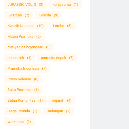
JURASSIC VOL. 3
(3)
kerja sama
(1)
Kwarcab
(7)
Kwarda
(9)
Kwartir Nasional
(10)
Lomba
(5)
Materi Pramuka
(5)
mts yapina bojongsari
(5)
pohon link
(1)
pramuka depok
(7)
Pramuka Indonesia
(7)
Press Release
(8)
Saka Pramuka
(1)
Satua Komunitas
(1)
sejarah
(4)
Siaga Pemula
(1)
Undangan
(1)
workshop
(1)