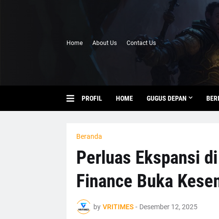
Home
About Us
Contact Us
PROFIL
HOME
GUGUS DEPAN
BER
Beranda
Perluas Ekspansi di
Finance Buka Kesem
by
VRITIMES
-
Desember 12, 2025