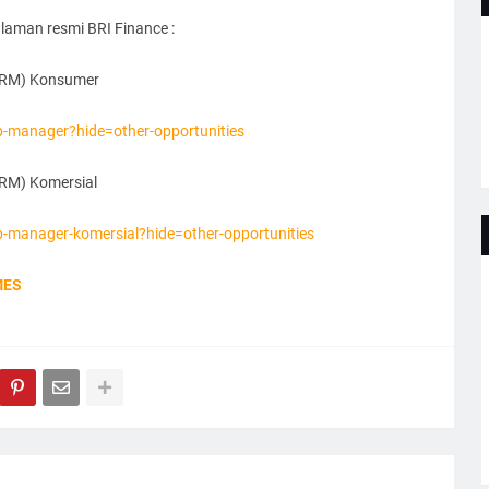
 laman resmi BRI Finance :
 (RM) Konsumer
hip-manager?hide=other-opportunities
(RM) Komersial
ship-manager-komersial?hide=other-opportunities
MES