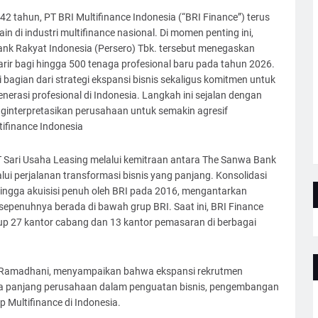
2 tahun, PT BRI Multifinance Indonesia (“BRI Finance”) terus
 di industri multifinance nasional. Di momen penting ini,
nk Rakyat Indonesia (Persero) Tbk. tersebut menegaskan
ir bagi hingga 500 tenaga profesional baru pada tahun 2026.
di bagian dari strategi ekspansi bisnis sekaligus komitmen untuk
nerasi profesional di Indonesia. Langkah ini sejalan dengan
ginterpretasikan perusahaan untuk semakin agresif
ifinance Indonesia
 Sari Usaha Leasing melalui kemitraan antara The Sanwa Bank
lui perjalanan transformasi bisnis yang panjang. Konsolidasi
hingga akuisisi penuh oleh BRI pada 2016, mengantarkan
sepenuhnya berada di bawah grup BRI. Saat ini, BRI Finance
up 27 kantor cabang dan 13 kantor pemasaran di berbagai
hri Ramadhani, menyampaikan bahwa ekspansi rekrutmen
ka panjang perusahaan dalam penguatan bisnis, pengembangan
 Multifinance di Indonesia.