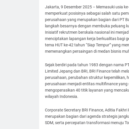
Jakarta, 9 Desember 2025 – Memasuki usia ke-4
memperkuat posisinya sebagai salah satu pemain
perusahaan yang merupakan bagian dari PT Ba
langkah besarnya dengan membuka peluang kar
Inisiatif rekrutmen berskala nasional ini menja
menciptakan lapangan kerja berkualitas bagi ge
tema HUT ke-42 tahun “Siap Tempur” yang men
memenangkan persaingan di medan bisnis mult
Sejak berdiri pada tahun 1983 dengan nama PT
Limited Jepang dan BRI, BRI Finance telah mela
perusahaan, perubahan struktur kepemilikan, 
perusahaan menjadi entitas multifinance yang 
mengoperasikan 40 titik layanan yang mencak
wilayah Indonesia.
Corporate Secretary BRI Finance, Aditia Fak
merupakan bagian dari agenda strategis jang
SDM, serta percepatan transformasi menuju Top