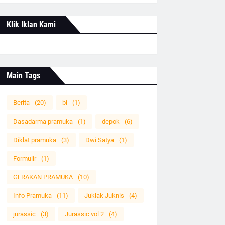
Klik Iklan Kami
Main Tags
Berita
(20)
bi
(1)
Dasadarma pramuka
(1)
depok
(6)
Diklat pramuka
(3)
Dwi Satya
(1)
Formulir
(1)
GERAKAN PRAMUKA
(10)
Info Pramuka
(11)
Juklak Juknis
(4)
jurassic
(3)
Jurassic vol 2
(4)