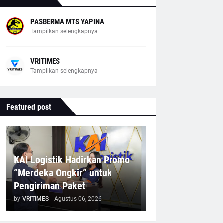
PASBERMA MTS YAPINA
Tampilkan selengkapnya
VRITIMES
Tampilkan selengkapnya
Featured post
KAI Logistik Hadirkan Promo
“Merdeka Ongkir” untuk
Pengiriman Paket
by
VRITIMES
-
Agustus 06, 2026