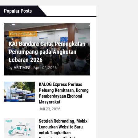
Popular Posts
PRESS RELEASE
KAI Bandara Catat Peningkatan
Penumpang pada Angkutan
Lebaran 2026
by
VRITIMES
-
April 02, 2026
KALOG Express Perluas
Peluang Kemitraan, Dorong
Pemberdayaan Ekonomi
Masyarakat
Juli 23, 2026
Setelah Rebranding, Mobix
Luncurkan Website Baru
untuk Tingkatkan