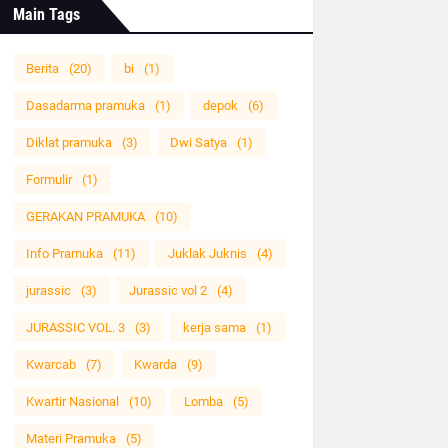
Main Tags
Berita
(20)
bi
(1)
Dasadarma pramuka
(1)
depok
(6)
Diklat pramuka
(3)
Dwi Satya
(1)
Formulir
(1)
GERAKAN PRAMUKA
(10)
Info Pramuka
(11)
Juklak Juknis
(4)
jurassic
(3)
Jurassic vol 2
(4)
JURASSIC VOL. 3
(3)
kerja sama
(1)
Kwarcab
(7)
Kwarda
(9)
Kwartir Nasional
(10)
Lomba
(5)
Materi Pramuka
(5)