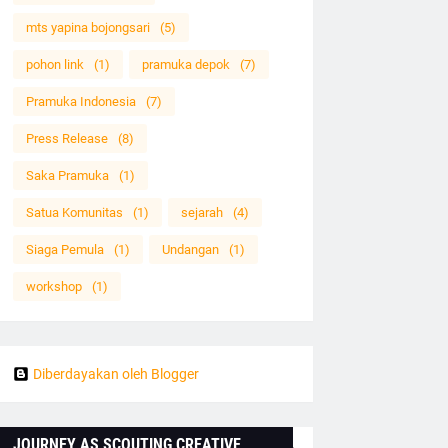
mts yapina bojongsari
(5)
pohon link
(1)
pramuka depok
(7)
Pramuka Indonesia
(7)
Press Release
(8)
Saka Pramuka
(1)
Satua Komunitas
(1)
sejarah
(4)
Siaga Pemula
(1)
Undangan
(1)
workshop
(1)
Diberdayakan oleh Blogger
JOURNEY AS SCOUTING CREATIVE