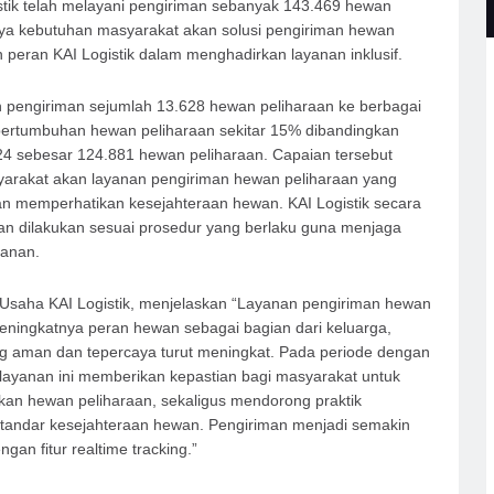
stik telah melayani pengiriman sebanyak 143.469 hewan
nya kebutuhan masyarakat akan solusi pengiriman hewan
peran KAI Logistik dalam menghadirkan layanan inklusif.
 pengiriman sejumlah 13.628 hewan peliharaan ke berbagai
pertumbuhan hewan peliharaan sekitar 15% dibandingkan
24 sebesar 124.881 hewan peliharaan. Capaian tersebut
rakat akan layanan pengiriman hewan peliharaan yang
memperhatikan kesejahteraan hewan. KAI Logistik secara
an dilakukan sesuai prosedur yang berlaku guna menjaga
lanan.
 Usaha KAI Logistik, menjelaskan “Layanan pengiriman hewan
meningkatnya peran hewan sebagai bagian dari keluarga,
ng aman dan tepercaya turut meningkat. Pada periode dengan
, layanan ini memberikan kepastian bagi masyarakat untuk
kan hewan peliharaan, sekaligus mendorong praktik
tandar kesejahteraan hewan. Pengiriman menjadi semakin
an fitur realtime tracking.”