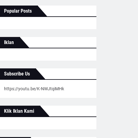
Popular Posts
Iklan
Subscribe Us
https://youtu.be/K-NWJtqiMHk
Klik Iklan Kami