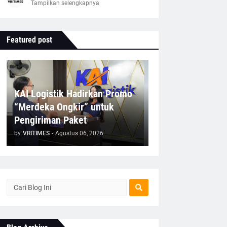
Tampilkan selengkapnya
Featured post
KAI Logistik Hadirkan Promo
“Merdeka Ongkir” untuk
Pengiriman Paket
by
VRITIMES
-
Agustus 06, 2026