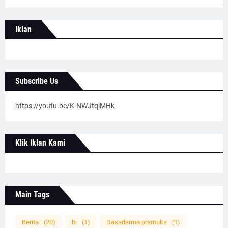
Iklan
Subscribe Us
https://youtu.be/K-NWJtqiMHk
Klik Iklan Kami
Main Tags
Berita
(20)
bi
(1)
Dasadarma pramuka
(1)