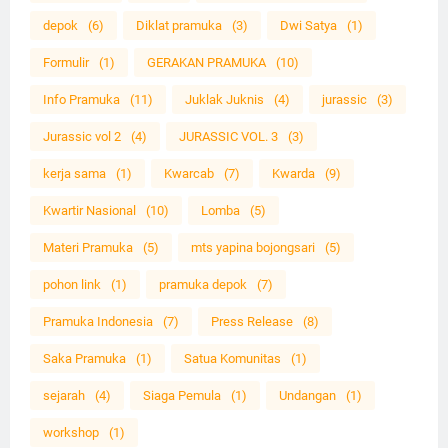
depok
(6)
Diklat pramuka
(3)
Dwi Satya
(1)
Formulir
(1)
GERAKAN PRAMUKA
(10)
Info Pramuka
(11)
Juklak Juknis
(4)
jurassic
(3)
Jurassic vol 2
(4)
JURASSIC VOL. 3
(3)
kerja sama
(1)
Kwarcab
(7)
Kwarda
(9)
Kwartir Nasional
(10)
Lomba
(5)
Materi Pramuka
(5)
mts yapina bojongsari
(5)
pohon link
(1)
pramuka depok
(7)
Pramuka Indonesia
(7)
Press Release
(8)
Saka Pramuka
(1)
Satua Komunitas
(1)
sejarah
(4)
Siaga Pemula
(1)
Undangan
(1)
workshop
(1)