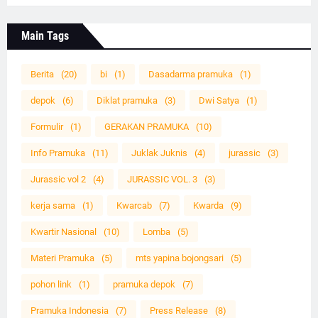
Main Tags
Berita
(20)
bi
(1)
Dasadarma pramuka
(1)
depok
(6)
Diklat pramuka
(3)
Dwi Satya
(1)
Formulir
(1)
GERAKAN PRAMUKA
(10)
Info Pramuka
(11)
Juklak Juknis
(4)
jurassic
(3)
Jurassic vol 2
(4)
JURASSIC VOL. 3
(3)
kerja sama
(1)
Kwarcab
(7)
Kwarda
(9)
Kwartir Nasional
(10)
Lomba
(5)
Materi Pramuka
(5)
mts yapina bojongsari
(5)
pohon link
(1)
pramuka depok
(7)
Pramuka Indonesia
(7)
Press Release
(8)