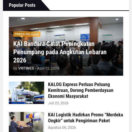
Popular Posts
PRESS RELEASE
KAI Bandara Catat Peningkatan
Penumpang pada Angkutan Lebaran
2026
by
VRITIMES
-
April 02, 2026
KALOG Express Perluas Peluang
Kemitraan, Dorong Pemberdayaan
Ekonomi Masyarakat
Juli 23, 2026
KAI Logistik Hadirkan Promo “Merdeka
Ongkir” untuk Pengiriman Paket
Agustus 06, 2026