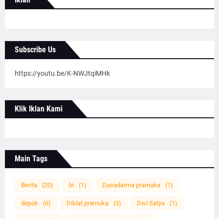
Subscribe Us
https://youtu.be/K-NWJtqiMHk
Klik Iklan Kami
Main Tags
Berita
(20)
bi
(1)
Dasadarma pramuka
(1)
depok
(6)
Diklat pramuka
(3)
Dwi Satya
(1)