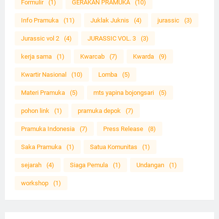
Formulir
(1)
GERAKAN PRAMUKA
(10)
Info Pramuka
(11)
Juklak Juknis
(4)
jurassic
(3)
Jurassic vol 2
(4)
JURASSIC VOL. 3
(3)
kerja sama
(1)
Kwarcab
(7)
Kwarda
(9)
Kwartir Nasional
(10)
Lomba
(5)
Materi Pramuka
(5)
mts yapina bojongsari
(5)
pohon link
(1)
pramuka depok
(7)
Pramuka Indonesia
(7)
Press Release
(8)
Saka Pramuka
(1)
Satua Komunitas
(1)
sejarah
(4)
Siaga Pemula
(1)
Undangan
(1)
workshop
(1)