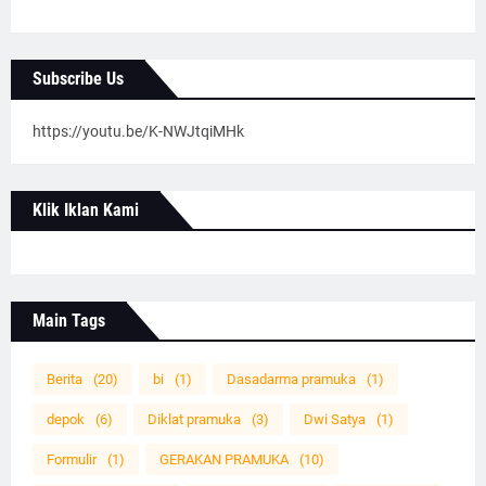
Subscribe Us
https://youtu.be/K-NWJtqiMHk
Klik Iklan Kami
Main Tags
Berita
(20)
bi
(1)
Dasadarma pramuka
(1)
depok
(6)
Diklat pramuka
(3)
Dwi Satya
(1)
Formulir
(1)
GERAKAN PRAMUKA
(10)