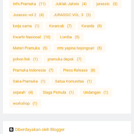
Info Pramuka
(11)
Juklak Juknis
(4)
jurassic
(3)
Jurassic vol 2
(4)
JURASSIC VOL. 3
(3)
kerja sama
(1)
Kwarcab
(7)
Kwarda
(9)
Kwartir Nasional
(10)
Lomba
(5)
Materi Pramuka
(5)
mts yapina bojongsari
(5)
pohon link
(1)
pramuka depok
(7)
Pramuka Indonesia
(7)
Press Release
(8)
Saka Pramuka
(1)
Satua Komunitas
(1)
sejarah
(4)
Siaga Pemula
(1)
Undangan
(1)
workshop
(1)
Diberdayakan oleh Blogger