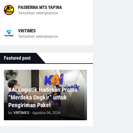
PASBERMA MTS YAPINA
Tampilkan selengkapnya
VRITIMES
Tampilkan selengkapnya
Featured post
KAI Logistik Hadirkan Promo
“Merdeka Ongkir” untuk
Pengiriman Paket
by
VRITIMES
-
Agustus 06, 2026