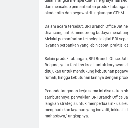
dalam rangka memperkuat sinergi layanan keu
dan mencakup pemanfaatan produk tabungan ser
akademika dan pegawai di lingkungan STHM.
Dalam acara tersebut, BRI Branch Office Jat
dirancang untuk mendorong budaya menabung
Melalui pemanfaatan teknologi digital BRI sep
layanan perbankan yang lebih cepat, praktis, 
Selain produk tabungan, BRI Branch Office J
Briguna, yaitu fasilitas kredit untuk karyawa
ditujukan untuk mendukung kebutuhan pegawai,
rumah, hingga kebutuhan lainnya dengan pros
Penandatanganan kerja sama ini disaksikan ol
sambutannya, perwakilan BRI Branch Office J
langkah strategis untuk memperluas inklusi k
menghadirkan layanan yang inovatif, inklusif
mahasiswa,” ungkapnya.