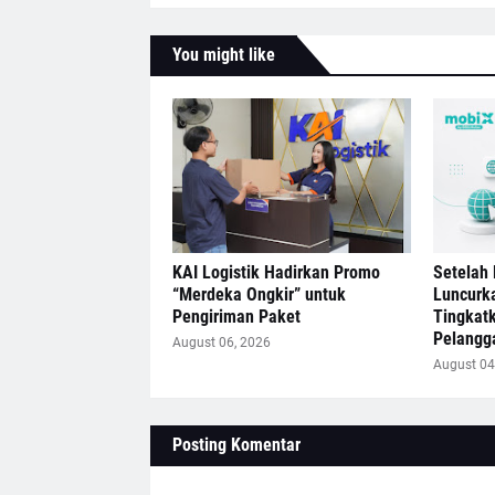
You might like
KAI Logistik Hadirkan Promo
Setelah 
“Merdeka Ongkir” untuk
Luncurk
Pengiriman Paket
Tingkat
Pelangg
August 06, 2026
August 04
Posting Komentar