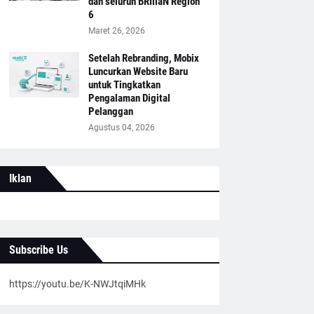
dan seluruh BRIliaN Region
6
Maret 26, 2026
Setelah Rebranding, Mobix
Luncurkan Website Baru
untuk Tingkatkan
Pengalaman Digital
Pelanggan
Agustus 04, 2026
Iklan
Subscribe Us
https://youtu.be/K-NWJtqiMHk