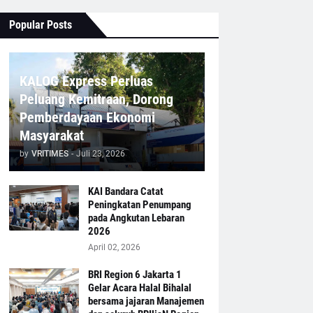
Popular Posts
KALOG Express Perluas
Peluang Kemitraan, Dorong
Pemberdayaan Ekonomi
Masyarakat
by
VRITIMES
-
Juli 23, 2026
KAI Bandara Catat
Peningkatan Penumpang
pada Angkutan Lebaran
2026
April 02, 2026
BRI Region 6 Jakarta 1
Gelar Acara Halal Bihalal
bersama jajaran Manajemen