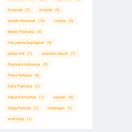
Kwarcab
(7)
Kwarda
(9)
Kwartir Nasional
(10)
Lomba
(5)
Materi Pramuka
(5)
mts yapina bojongsari
(5)
pohon link
(1)
pramuka depok
(7)
Pramuka Indonesia
(7)
Press Release
(8)
Saka Pramuka
(1)
Satua Komunitas
(1)
sejarah
(4)
Siaga Pemula
(1)
Undangan
(1)
workshop
(1)