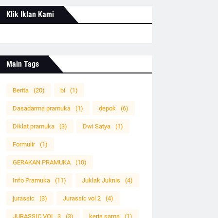
Klik Iklan Kami
Main Tags
Berita
(20)
bi
(1)
Dasadarma pramuka
(1)
depok
(6)
Diklat pramuka
(3)
Dwi Satya
(1)
Formulir
(1)
GERAKAN PRAMUKA
(10)
Info Pramuka
(11)
Juklak Juknis
(4)
jurassic
(3)
Jurassic vol 2
(4)
JURASSIC VOL. 3
(3)
kerja sama
(1)