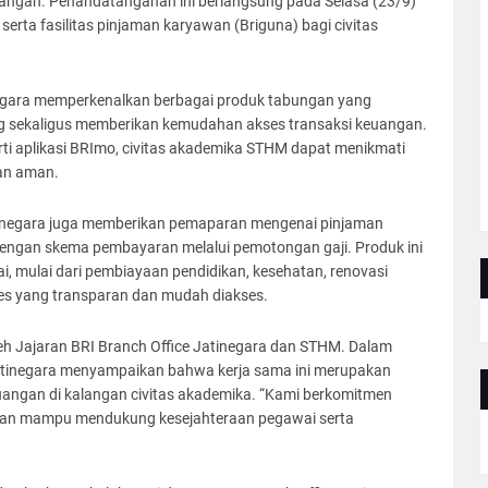
angan. Penandatanganan ini berlangsung pada Selasa (23/9)
ta fasilitas pinjaman karyawan (Briguna) bagi civitas
inegara memperkenalkan berbagai produk tabungan yang
 sekaligus memberikan kemudahan akses transaksi keuangan.
erti aplikasi BRImo, civitas akademika STHM dapat menikmati
dan aman.
atinegara juga memberikan pemaparan mengenai pinjaman
n dengan skema pembayaran melalui pemotongan gaji. Produk ini
 mulai dari pembiayaan pendidikan, kesehatan, renovasi
es yang transparan dan mudah diakses.
eh Jajaran BRI Branch Office Jatinegara dan STHM. Dalam
atinegara menyampaikan bahwa kerja sama ini merupakan
euangan di kalangan civitas akademika. “Kami berkomitmen
, dan mampu mendukung kesejahteraan pegawai serta