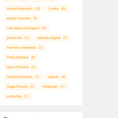
Kwartir Nasional
(10)
Lomba
(5)
Materi Pramuka
(5)
mts yapina bojongsari
(5)
pohon link
(1)
pramuka depok
(7)
Pramuka Indonesia
(7)
Press Release
(8)
Saka Pramuka
(1)
Satua Komunitas
(1)
sejarah
(4)
Siaga Pemula
(1)
Undangan
(1)
workshop
(1)