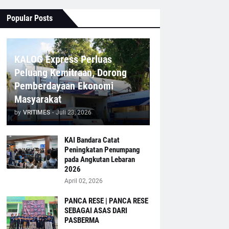
Popular Posts
KALOG Express Perluas
Peluang Kemitraan, Dorong
Pemberdayaan Ekonomi
Masyarakat
by
VRITIMES
-
Juli 23, 2026
KAI Bandara Catat
Peningkatan Penumpang
pada Angkutan Lebaran
2026
April 02, 2026
PANCA RESE | PANCA RESE
SEBAGAI ASAS DARI
PASBERMA