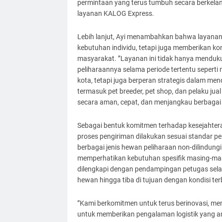
permintaan yang terus tumbuh secara berkela
layanan KALOG Express.
Lebih lanjut, Ayi menambahkan bahwa layanan 
kebutuhan individu, tetapi juga memberikan k
masyarakat. ”Layanan ini tidak hanya mend
peliharaannya selama periode tertentu seperti m
kota, tetapi juga berperan strategis dalam me
termasuk pet breeder, pet shop, dan pelaku jua
secara aman, cepat, dan menjangkau berbagai 
Sebagai bentuk komitmen terhadap kesejahtera
proses pengiriman dilakukan sesuai standar
berbagai jenis hewan peliharaan non-dilindungi s
memperhatikan kebutuhan spesifik masing-masi
dilengkapi dengan pendampingan petugas sel
hewan hingga tiba di tujuan dengan kondisi ter
”Kami berkomitmen untuk terus berinovasi, mem
untuk memberikan pengalaman logistik yang ama