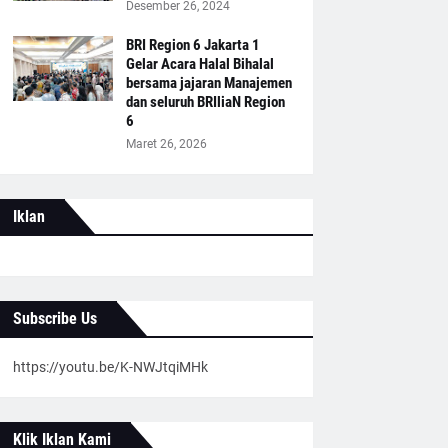
Desember 26, 2024
BRI Region 6 Jakarta 1
Gelar Acara Halal Bihalal
bersama jajaran Manajemen
dan seluruh BRIliaN Region
6
Maret 26, 2026
Iklan
Subscribe Us
https://youtu.be/K-NWJtqiMHk
Klik Iklan Kami