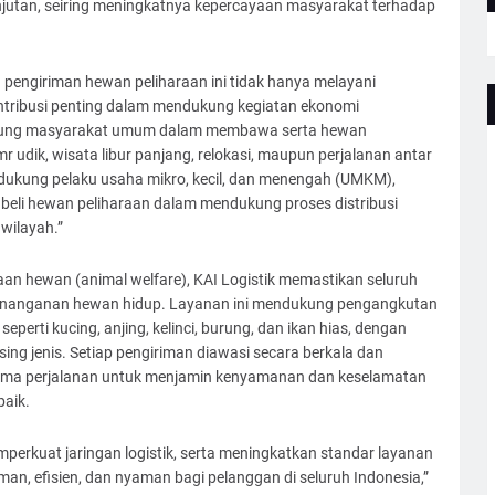
njutan, seiring meningkatnya kepercayaan masyarakat terhadap
pengiriman hewan peliharaan ini tidak hanya melayani
ontribusi penting dalam mendukung kegiatan ekonomi
ukung masyarakat umum dalam membawa serta hewan
r udik, wisata libur panjang, relokasi, maupun perjalanan antar
ndukung pelaku usaha mikro, kecil, dan menengah (UMKM),
l beli hewan peliharaan dalam mendukung proses distribusi
wilayah.”
an hewan (animal welfare), KAI Logistik memastikan seluruh
 penanganan hewan hidup. Layanan ini mendukung pengangkutan
eperti kucing, anjing, kelinci, burung, dan ikan hias, dengan
ng jenis. Setiap pengiriman diawasi secara berkala dan
ama perjalanan untuk menjamin kenyamanan dan keselamatan
baik.
perkuat jaringan logistik, serta meningkatkan standar layanan
n, efisien, dan nyaman bagi pelanggan di seluruh Indonesia,”