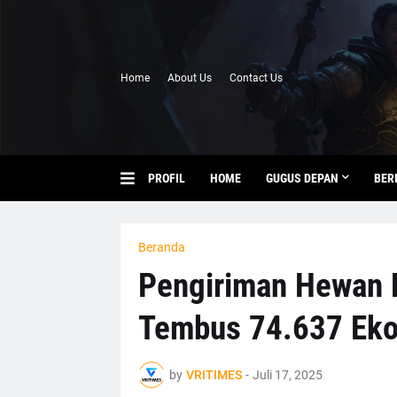
Home
About Us
Contact Us
PROFIL
HOME
GUGUS DEPAN
BER
Beranda
Pengiriman Hewan P
Tembus 74.637 Eko
by
VRITIMES
-
Juli 17, 2025