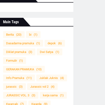
Main Tags
Berita
(20)
bi
(1)
Dasadarma pramuka
(1)
depok
(6)
Diklat pramuka
(3)
Dwi Satya
(1)
Formulir
(1)
GERAKAN PRAMUKA
(10)
Info Pramuka
(11)
Juklak Juknis
(4)
jurassic
(3)
Jurassic vol 2
(4)
JURASSIC VOL. 3
(3)
kerja sama
(1)
Kwarcab
(7)
Kwarda
(9)