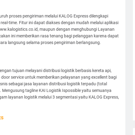
uh proses pengiriman melalui KALOG Express dilengkapi
 real-time. Fitur ini dapat diakses dengan mudah melalui aplikasi
i www.kalogistics.co.id, maupun dengan menghubungi Layanan
acakan ini memberikan rasa tenang bagi pelanggan karena dapat
ara langsung selama proses pengiriman berlangsung.
engan tujuan melayani distribusi logistik berbasis kereta api,
 door service untuk memberikan pelayanan yang excellent bagi
nis sebagai jasa layanan distribusi logistik terpadu (total
s”. Mengusung tagline KAI Logistik Ispossible yaitu semuanya
am layanan logistik melalui 3 segmentasi yaitu KALOG Express,
ES