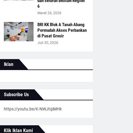
dan seluruh BRIliaN Region
6
Maret 26, 2026
BRI KK Blok A Tanah Abang
Permudah Akses Perbankan
di Pusat Grosir
Juli 30, 2026
Iklan
Subscribe Us
https://youtu.be/K-NWJtqiMHk
Klik Iklan Kami