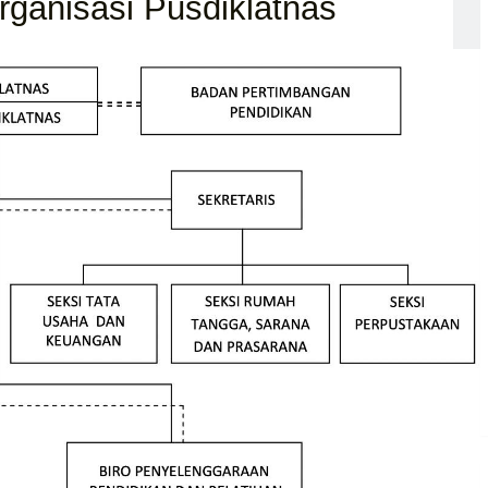
rganisasi Pusdiklatnas