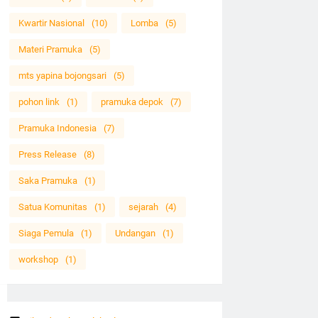
Kwartir Nasional
(10)
Lomba
(5)
Materi Pramuka
(5)
mts yapina bojongsari
(5)
pohon link
(1)
pramuka depok
(7)
Pramuka Indonesia
(7)
Press Release
(8)
Saka Pramuka
(1)
Satua Komunitas
(1)
sejarah
(4)
Siaga Pemula
(1)
Undangan
(1)
workshop
(1)