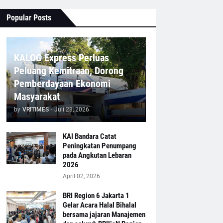
Popular Posts
KALOG Express Perluas
Peluang Kemitraan, Dorong
Pemberdayaan Ekonomi
Masyarakat
by
VRITIMES
-
Juli 23, 2026
KAI Bandara Catat
Peningkatan Penumpang
pada Angkutan Lebaran
2026
April 02, 2026
BRI Region 6 Jakarta 1
Gelar Acara Halal Bihalal
bersama jajaran Manajemen