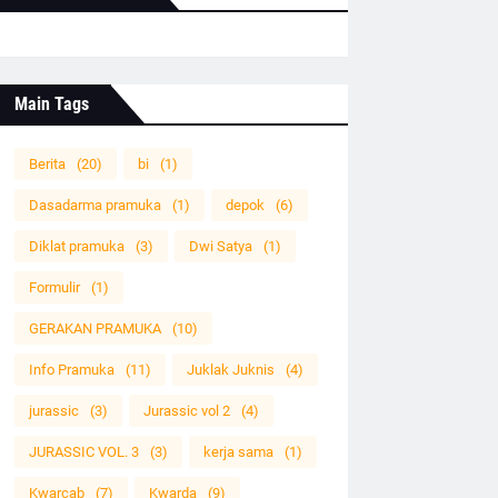
Main Tags
Berita
(20)
bi
(1)
Dasadarma pramuka
(1)
depok
(6)
Diklat pramuka
(3)
Dwi Satya
(1)
n
Formulir
(1)
GERAKAN PRAMUKA
(10)
Info Pramuka
(11)
Juklak Juknis
(4)
jurassic
(3)
Jurassic vol 2
(4)
JURASSIC VOL. 3
(3)
kerja sama
(1)
Kwarcab
(7)
Kwarda
(9)