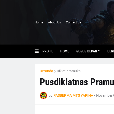
Home
About Us
Contact Us
PROFIL
HOME
GUGUS DEPAN
BER
Beranda
Diklat pramuka
Pusdiklatnas Pramu
by
PASBERMA MTS YAPINA
-
November 