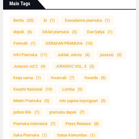
Main Tags
Berita
(20)
bi
(1)
Dasadarma pramuka
(1)
depok
(6)
Diklat pramuka
(3)
Dwi Satya
(1)
Formulir
(1)
GERAKAN PRAMUKA
(10)
Info Pramuka
(11)
Juklak Juknis
(4)
jurassic
(3)
Jurassic vol 2
(4)
JURASSIC VOL. 3
(3)
kerja sama
(1)
Kwarcab
(7)
Kwarda
(9)
Kwartir Nasional
(10)
Lomba
(5)
Materi Pramuka
(5)
mts yapina bojongsari
(5)
pohon link
(1)
pramuka depok
(7)
Pramuka Indonesia
(7)
Press Release
(8)
Saka Pramuka
(1)
Satua Komunitas
(1)