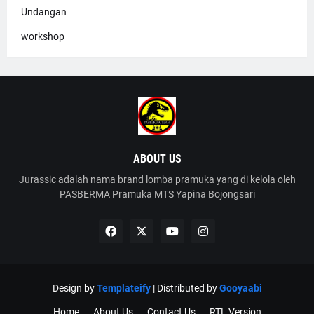
Undangan
workshop
ABOUT US
Jurassic adalah nama brand lomba pramuka yang di kelola oleh
PASBERMA Pramuka MTS Yapina Bojongsari
Design by
Templateify
| Distributed by
Gooyaabi
Home
About Us
Contact Us
RTL Version