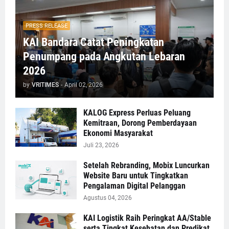
PRESS RELEASE
KAI Bandara Catat Peningkatan
Penumpang pada Angkutan Lebaran
2026
by
VRITIMES
-
April 02, 2026
KALOG Express Perluas Peluang
Kemitraan, Dorong Pemberdayaan
Ekonomi Masyarakat
Juli 23, 2026
Setelah Rebranding, Mobix Luncurkan
Website Baru untuk Tingkatkan
Pengalaman Digital Pelanggan
Agustus 04, 2026
KAI Logistik Raih Peringkat AA/Stable
serta Tingkat Kesehatan dan Predikat