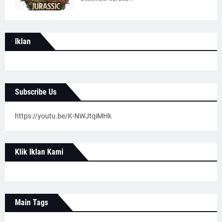
Iklan
Subscribe Us
https://youtu.be/K-NWJtqiMHk
Klik Iklan Kami
Main Tags