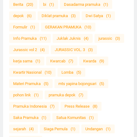
Berita
(20)
bi
(1)
Dasadarma pramuka
(1)
depok
(6)
Diklat pramuka
(3)
Dwi Satya
(1)
Formulir
(1)
GERAKAN PRAMUKA
(10)
Info Pramuka
(11)
Juklak Juknis
(4)
jurassic
(3)
Jurassic vol 2
(4)
JURASSIC VOL. 3
(3)
kerja sama
(1)
Kwarcab
(7)
Kwarda
(9)
Kwartir Nasional
(10)
Lomba
(5)
Materi Pramuka
(5)
mts yapina bojongsari
(5)
pohon link
(1)
pramuka depok
(7)
Pramuka Indonesia
(7)
Press Release
(8)
Saka Pramuka
(1)
Satua Komunitas
(1)
sejarah
(4)
Siaga Pemula
(1)
Undangan
(1)