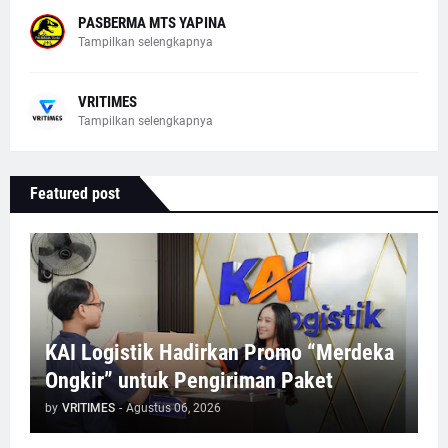
PASBERMA MTS YAPINA
Tampilkan selengkapnya
VRITIMES
Tampilkan selengkapnya
Featured post
KAI Logistik Hadirkan Promo “Merdeka
Ongkir” untuk Pengiriman Paket
by
VRITIMES
-
Agustus 06, 2026