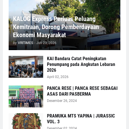
KALOG Express Perluas Peluang
Kemitraan, Dorong Pemberdayaan
Ekonomi Masyarakat
by
VRITIMES
-
Juli 23, 2026
KAI Bandara Catat Peningkatan
Penumpang pada Angkutan Lebaran
2026
April 02, 2026
PANCA RESE | PANCA RESE SEBAGAI
ASAS DARI PASBERMA
Desember 26, 2024
PRAMUKA MTS YAPINA | JURASSIC
VOL. 3
Desember 02, 2024