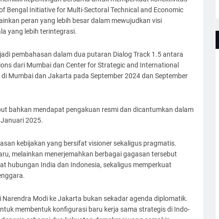
ngal Initiative for Multi-Sectoral Technical and Economic
inkan peran yang lebih besar dalam mewujudkan visi
 yang lebih terintegrasi.
jadi pembahasan dalam dua putaran Dialog Track 1.5 antara
ons dari Mumbai dan Center for Strategic and International
an di Mumbai dan Jakarta pada September 2024 dan September
sebut bahkan mendapat pengakuan resmi dan dicantumkan dalam
 Januari 2025.
gasan kebijakan yang bersifat visioner sekaligus pragmatis.
baru, melainkan menerjemahkan berbagai gagasan tersebut
t hubungan India dan Indonesia, sekaligus memperkuat
enggara.
 Narendra Modi ke Jakarta bukan sekadar agenda diplomatik.
tuk membentuk konfigurasi baru kerja sama strategis di Indo-