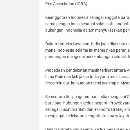
Rim Association (IORA).
Keanggotaan Indonesia sebagai anggota baru
sama dengan India sebagai salah satu anggota pe
dukungan Indonesia dalam menyukseskan peny
Dalam konteks kawasan, India juga diperkira
mana Indonesia selama ini memainkan peran s
pandangan mengenai perkembangan situasi d
Perbedaan pendekatan masih terlihat antara
Lima Poin dan kebijakan India yang mulai bera
tercermin dari kunjungan resmi pemimpin Myan
Sementara itu, pengumuman India mengenai Gre
baru bagi hubungan kedua negara. Proyek ya
sebagai pusat maritim dan ekonomi strategis t
mengingat kedekatan geografis kedua wilayah
Dalam konteks yang sama, kedua negara juga 