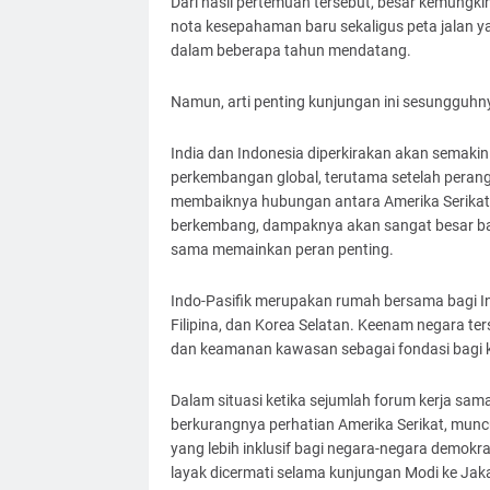
Dari hasil pertemuan tersebut, besar kemungk
nota kesepahaman baru sekaligus peta jalan 
dalam beberapa tahun mendatang.
Namun, arti penting kunjungan ini sesungguh
India dan Indonesia diperkirakan akan semak
perkembangan global, terutama setelah perang
membaiknya hubungan antara Amerika Serikat 
berkembang, dampaknya akan sangat besar bag
sama memainkan peran penting.
Indo-Pasifik merupakan rumah bersama bagi In
Filipina, dan Korea Selatan. Keenam negara te
dan keamanan kawasan sebagai fondasi bagi 
Dalam situasi ketika sejumlah forum kerja sam
berkurangnya perhatian Amerika Serikat, muncu
yang lebih inklusif bagi negara-negara demokra
layak dicermati selama kunjungan Modi ke Jaka