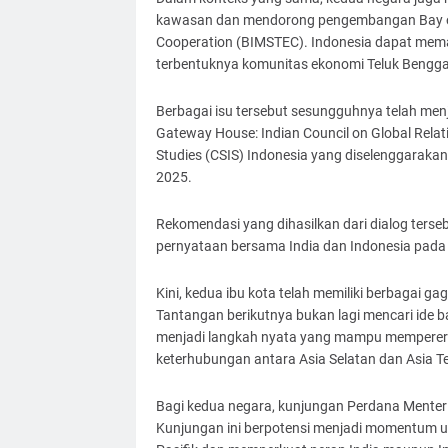
kawasan dan mendorong pengembangan Bay of Be
Cooperation (BIMSTEC). Indonesia dapat mema
terbentuknya komunitas ekonomi Teluk Benggala
Berbagai isu tersebut sesungguhnya telah men
Gateway House: Indian Council on Global Relati
Studies (CSIS) Indonesia yang diselenggarak
2025.
Rekomendasi yang dihasilkan dari dialog ter
pernyataan bersama India dan Indonesia pada
Kini, kedua ibu kota telah memiliki berbagai ga
Tantangan berikutnya bukan lagi mencari ide 
menjadi langkah nyata yang mampu memperera
keterhubungan antara Asia Selatan dan Asia T
Bagi kedua negara, kunjungan Perdana Menteri
Kunjungan ini berpotensi menjadi momentum un