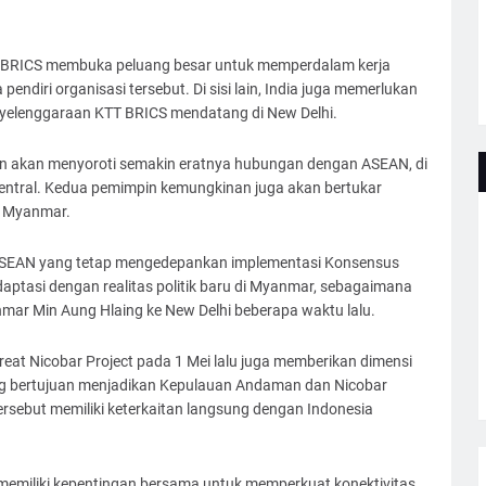
 BRICS membuka peluang besar untuk memperdalam kerja
ndiri organisasi tersebut. Di sisi lain, India juga memerlukan
elenggaraan KTT BRICS mendatang di New Delhi.
kan akan menyoroti semakin eratnya hubungan dengan ASEAN, di
entral. Kedua pemimpin kemungkinan juga akan bertukar
i Myanmar.
 ASEAN yang tetap mengedepankan implementasi Konsensus
daptasi dengan realitas politik baru di Myanmar, sebagaimana
mar Min Aung Hlaing ke New Delhi beberapa waktu lalu.
at Nicobar Project pada 1 Mei lalu juga memberikan dimensi
ng bertujuan menjadikan Kepulauan Andaman dan Nicobar
ersebut memiliki keterkaitan langsung dengan Indonesia
.
memiliki kepentingan bersama untuk memperkuat konektivitas