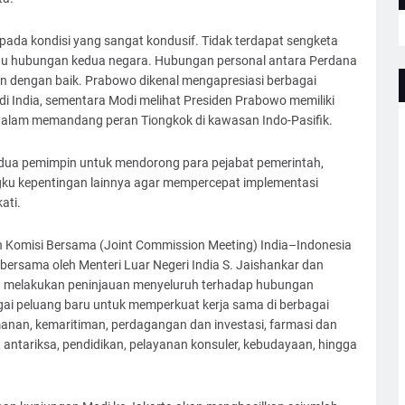
 pada kondisi yang sangat kondusif. Tidak terdapat sengketa
gu hubungan kedua negara. Hubungan personal antara Perdana
in dengan baik. Prabowo dikenal mengapresiasi berbagai
i India, sementara Modi melihat Presiden Prabowo memiliki
 dalam memandang peran Tiongkok di kawasan Indo-Pasifik.
dua pemimpin untuk mendorong para pejabat pemerintah,
gku kepentingan lainnya agar mempercepat implementasi
ati.
 Komisi Bersama (Joint Commission Meeting) India–Indonesia
n bersama oleh Menteri Luar Negeri India S. Jaishankar dan
lah melakukan peninjauan menyeluruh terhadap hubungan
bagai peluang baru untuk memperkuat kerja sama di berbagai
amanan, kemaritiman, perdagangan dan investasi, farmasi dan
s, antariksa, pendidikan, pelayanan konsuler, kebudayaan, hingga