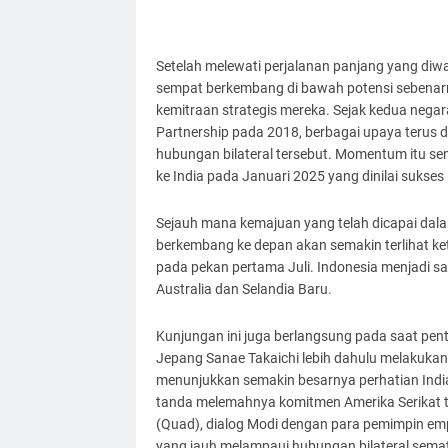
Setelah melewati perjalanan panjang yang diw
sempat berkembang di bawah potensi sebenarn
kemitraan strategis mereka. Sejak kedua neg
Partnership pada 2018, berbagai upaya terus 
hubungan bilateral tersebut. Momentum itu s
ke India pada Januari 2025 yang dinilai suks
Sejauh mana kemajuan yang telah dicapai dal
berkembang ke depan akan semakin terlihat ke
pada pekan pertama Juli. Indonesia menjadi s
Australia dan Selandia Baru.
Kunjungan ini juga berlangsung pada saat pe
Jepang Sanae Takaichi lebih dahulu melakukan 
menunjukkan semakin besarnya perhatian India
tanda melemahnya komitmen Amerika Serikat te
(Quad), dialog Modi dengan para pemimpin emp
yang jauh melampaui hubungan bilateral sema