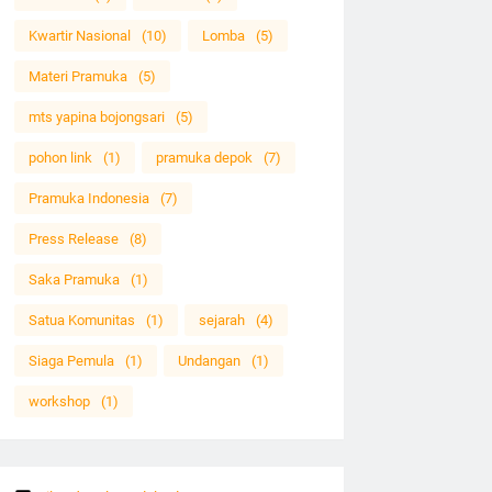
Kwartir Nasional
(10)
Lomba
(5)
Materi Pramuka
(5)
mts yapina bojongsari
(5)
pohon link
(1)
pramuka depok
(7)
Pramuka Indonesia
(7)
Press Release
(8)
Saka Pramuka
(1)
Satua Komunitas
(1)
sejarah
(4)
Siaga Pemula
(1)
Undangan
(1)
workshop
(1)