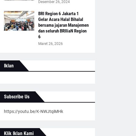
Desember 26, 2024
BRI Region 6 Jakarta 1
Gelar Acara Halal Bihalal
bersama jajaran Manajemen
dan seluruh BRIliaN Region
6
Maret 26, 2026
Iklan
Subscribe Us
https://youtu.be/K-NWJtqiMHk
Klik Iklan Kami