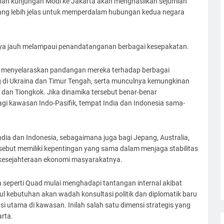
inan kunjungan Modi ke Jakarta akan menghasilkan sejumlah
yang lebih jelas untuk memperdalam hubungan kedua negara
nya jauh melampaui penandatanganan berbagai kesepakatan.
in menyelaraskan pandangan mereka terhadap berbagai
 di Ukraina dan Timur Tengah, serta munculnya kemungkinan
dan Tiongkok. Jika dinamika tersebut benar-benar
i kawasan Indo-Pasifik, tempat India dan Indonesia sama-
dia dan Indonesia, sebagaimana juga bagi Jepang, Australia,
rsebut memiliki kepentingan yang sama dalam menjaga stabilitas
kesejahteraan ekonomi masyarakatnya.
a seperti Quad mulai menghadapi tantangan internal akibat
l kebutuhan akan wadah konsultasi politik dan diplomatik baru
si utama di kawasan. Inilah salah satu dimensi strategis yang
rta.