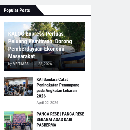
Popular Posts
KALOG Express Perluas
Peluang Kemitraan, Dorong
Pemberdayaan Ekonomi
Masyarakat
by
VRITIMES
-
Juli 23, 2026
KAI Bandara Catat
Peningkatan Penumpang
pada Angkutan Lebaran
2026
April 02, 2026
PANCA RESE | PANCA RESE
SEBAGAI ASAS DARI
PASBERMA