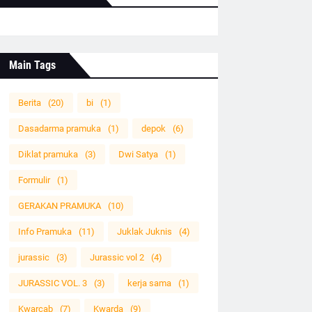
Main Tags
Berita
(20)
bi
(1)
Dasadarma pramuka
(1)
depok
(6)
Diklat pramuka
(3)
Dwi Satya
(1)
Formulir
(1)
GERAKAN PRAMUKA
(10)
Info Pramuka
(11)
Juklak Juknis
(4)
jurassic
(3)
Jurassic vol 2
(4)
JURASSIC VOL. 3
(3)
kerja sama
(1)
Kwarcab
(7)
Kwarda
(9)