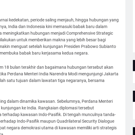
arnai kedekatan, periode saling menjauh, hingga hubungan yang
ya, India dan Indonesia kini memasuki babak baru dalam
ara meningkatkan hubungan menjadi Comprehensive Strategic
dilakukan untuk memberikan makna yang lebih besar bagi
emakin menguat setelah kunjungan Presiden Prabowo Subianto
es membuka babak baru kerjasama kedua negara.
am 18 bulan terakhir dan bagaimana hubungan tersebut akan
tika Perdana Menteri India Narendra Modi mengunjungi Jakarta
alah satu tujuan dalam lawatan tiga negaranya, bersama
nting dalam dinamika kawasan. Sebelumnya, Perdana Menteri
kunjungan ke India. Rangkaian diplomasi tersebut
 terhadap kawasan Indo-Pasifik. Di tengah munculnya tanda-
rhadap Indo-Pasifik maupun Quadrilateral Security Dialogue
at negara demokrasi utama di kawasan memiliki arti strategis
ta.