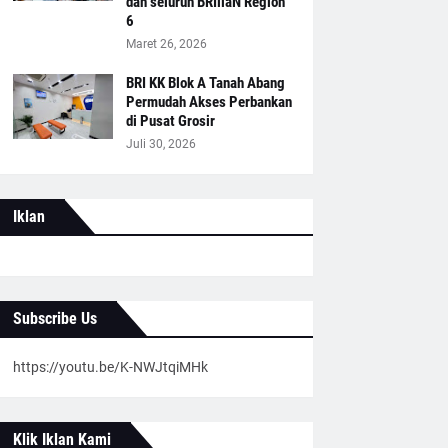
dan seluruh BRIliaN Region
6
Maret 26, 2026
BRI KK Blok A Tanah Abang
Permudah Akses Perbankan
di Pusat Grosir
Juli 30, 2026
Iklan
Subscribe Us
https://youtu.be/K-NWJtqiMHk
Klik Iklan Kami