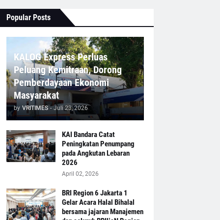
Popular Posts
KALOG Express Perluas
Peluang Kemitraan, Dorong
Pemberdayaan Ekonomi
Masyarakat
by
VRITIMES
-
Juli 23, 2026
KAI Bandara Catat
Peningkatan Penumpang
pada Angkutan Lebaran
2026
April 02, 2026
BRI Region 6 Jakarta 1
Gelar Acara Halal Bihalal
bersama jajaran Manajemen