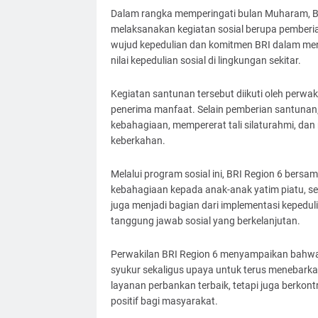
Dalam rangka memperingati bulan Muharam, BR
melaksanakan kegiatan sosial berupa pemberia
wujud kepedulian dan komitmen BRI dalam men
nilai kepedulian sosial di lingkungan sekitar.
Kegiatan santunan tersebut diikuti oleh perwak
penerima manfaat. Selain pemberian santunan,
kebahagiaan, mempererat tali silaturahmi, 
keberkahan.
Melalui program sosial ini, BRI Region 6 ber
kebahagiaan kepada anak-anak yatim piatu, s
juga menjadi bagian dari implementasi kepedu
tanggung jawab sosial yang berkelanjutan.
Perwakilan BRI Region 6 menyampaikan bahwa
syukur sekaligus upaya untuk terus menebark
layanan perbankan terbaik, tetapi juga berkon
positif bagi masyarakat.