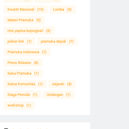
Kwartir Nasional
(10)
Lomba
(5)
Materi Pramuka
(5)
mts yapina bojongsari
(5)
pohon link
(1)
pramuka depok
(7)
Pramuka Indonesia
(7)
Press Release
(8)
Saka Pramuka
(1)
Satua Komunitas
(1)
sejarah
(4)
Siaga Pemula
(1)
Undangan
(1)
workshop
(1)