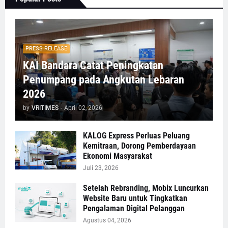
PRESS RELEASE
KAI Bandara Catat Peningkatan
Penumpang pada Angkutan Lebaran
2026
by
VRITIMES
-
April 02, 2026
KALOG Express Perluas Peluang
Kemitraan, Dorong Pemberdayaan
Ekonomi Masyarakat
Juli 23, 2026
Setelah Rebranding, Mobix Luncurkan
Website Baru untuk Tingkatkan
Pengalaman Digital Pelanggan
Agustus 04, 2026