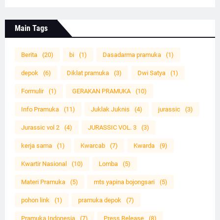
Main Tags
Berita
(20)
bi
(1)
Dasadarma pramuka
(1)
depok
(6)
Diklat pramuka
(3)
Dwi Satya
(1)
Formulir
(1)
GERAKAN PRAMUKA
(10)
Info Pramuka
(11)
Juklak Juknis
(4)
jurassic
(3)
Jurassic vol 2
(4)
JURASSIC VOL. 3
(3)
kerja sama
(1)
Kwarcab
(7)
Kwarda
(9)
Kwartir Nasional
(10)
Lomba
(5)
Materi Pramuka
(5)
mts yapina bojongsari
(5)
pohon link
(1)
pramuka depok
(7)
Pramuka Indonesia
(7)
Press Release
(8)