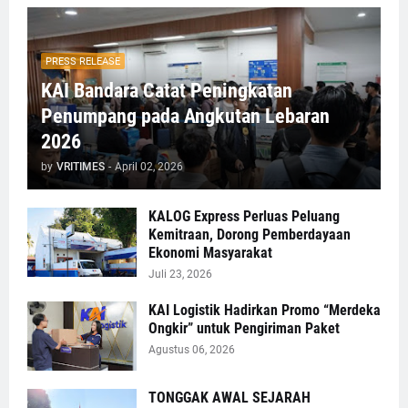
PRESS RELEASE
KAI Bandara Catat Peningkatan
Penumpang pada Angkutan Lebaran
2026
by
VRITIMES
-
April 02, 2026
KALOG Express Perluas Peluang
Kemitraan, Dorong Pemberdayaan
Ekonomi Masyarakat
Juli 23, 2026
KAI Logistik Hadirkan Promo “Merdeka
Ongkir” untuk Pengiriman Paket
Agustus 06, 2026
TONGGAK AWAL SEJARAH