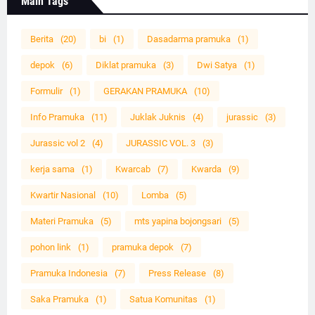
Main Tags
Berita
(20)
bi
(1)
Dasadarma pramuka
(1)
depok
(6)
Diklat pramuka
(3)
Dwi Satya
(1)
Formulir
(1)
GERAKAN PRAMUKA
(10)
Info Pramuka
(11)
Juklak Juknis
(4)
jurassic
(3)
Jurassic vol 2
(4)
JURASSIC VOL. 3
(3)
kerja sama
(1)
Kwarcab
(7)
Kwarda
(9)
Kwartir Nasional
(10)
Lomba
(5)
Materi Pramuka
(5)
mts yapina bojongsari
(5)
pohon link
(1)
pramuka depok
(7)
Pramuka Indonesia
(7)
Press Release
(8)
Saka Pramuka
(1)
Satua Komunitas
(1)