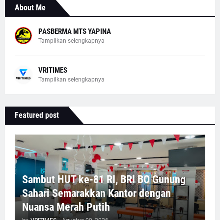
About Me
PASBERMA MTS YAPINA
Tampilkan selengkapnya
VRITIMES
Tampilkan selengkapnya
Featured post
Sambut HUT ke-81 RI, BRI BO Gunung
Sahari Semarakkan Kantor dengan
Nuansa Merah Putih