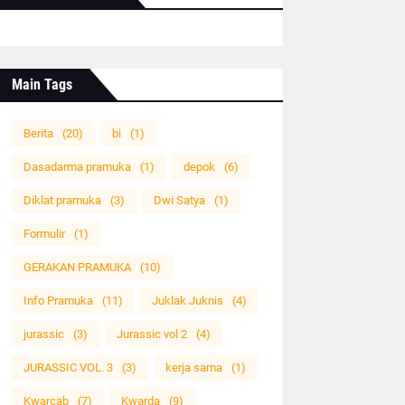
Main Tags
Berita
(20)
bi
(1)
Dasadarma pramuka
(1)
depok
(6)
Diklat pramuka
(3)
Dwi Satya
(1)
Formulir
(1)
GERAKAN PRAMUKA
(10)
Info Pramuka
(11)
Juklak Juknis
(4)
jurassic
(3)
Jurassic vol 2
(4)
JURASSIC VOL. 3
(3)
kerja sama
(1)
Kwarcab
(7)
Kwarda
(9)