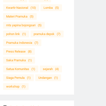
Kwartir Nasional
(10)
Lomba
(5)
Materi Pramuka
(5)
mts yapina bojongsari
(5)
pohon link
(1)
pramuka depok
(7)
Pramuka Indonesia
(7)
Press Release
(8)
Saka Pramuka
(1)
Satua Komunitas
(1)
sejarah
(4)
Siaga Pemula
(1)
Undangan
(1)
workshop
(1)