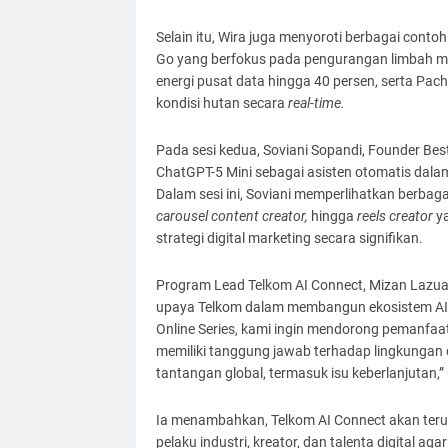
Selain itu, Wira juga menyoroti berbagai cont
Go yang berfokus pada pengurangan limbah m
energi pusat data hingga 40 persen, serta Pa
kondisi hutan secara
real-time.
Pada sesi kedua, Soviani Sopandi, Founder B
ChatGPT-5 Mini sebagai asisten otomatis dal
Dalam sesi ini, Soviani memperlihatkan berbaga
carousel content creator,
hingga
reels creator
ya
strategi digital marketing secara signifikan.
Program Lead Telkom AI Connect, Mizan Lazua
upaya Telkom dalam membangun ekosistem AI y
Online Series, kami ingin mendorong pemanfaata
memiliki tanggung jawab terhadap lingkungan 
tantangan global, termasuk isu keberlanjutan,” 
Ia menambahkan, Telkom AI Connect akan teru
pelaku industri, kreator, dan talenta digital