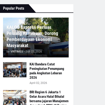
Popular Posts
KALOG Express Perluas
Peluang Kemitraan, Dorong
Pemberdayaan Ekonomi
Masyarakat
by
VRITIMES
-
Juli 23, 2026
KAI Bandara Catat
Peningkatan Penumpang
pada Angkutan Lebaran
2026
April 02, 2026
BRI Region 6 Jakarta 1
Gelar Acara Halal Bihalal
bersama jajaran Manajemen