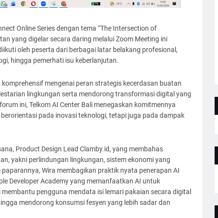
nect Online Series dengan tema “The Intersection of
atan yang digelar secara daring melalui Zoom Meeting ini
ikuti oleh peserta dari berbagai latar belakang profesional,
ologi, hingga pemerhati isu keberlanjutan.
komprehensif mengenai peran strategis kecerdasan buatan
elestarian lingkungan serta mendorong transformasi digital yang
 forum ini, Telkom AI Center Bali menegaskan komitmennya
berorientasi pada inovasi teknologi, tetapi juga pada dampak
sana, Product Design Lead Clamby.id, yang membahas
tan, yakni perlindungan lingkungan, sistem ekonomi yang
m paparannya, Wira membagikan praktik nyata penerapan AI
Apple Developer Academy yang memanfaatkan AI untuk
ni membantu pengguna mendata isi lemari pakaian secara digital
ingga mendorong konsumsi fesyen yang lebih sadar dan