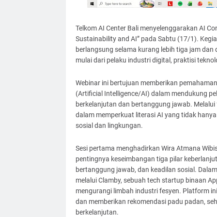
Telkom AI Center Bali menyelenggarakan AI Con
Sustainability and AI” pada Sabtu (17/1). Kegi
berlangsung selama kurang lebih tiga jam dan di
mulai dari pelaku industri digital, praktisi tekn
Webinar ini bertujuan memberikan pemahaman 
(Artificial Intelligence/AI) dalam mendukung p
berkelanjutan dan bertanggung jawab. Melalui
dalam memperkuat literasi AI yang tidak hanya 
sosial dan lingkungan.
Sesi pertama menghadirkan Wira Atmana Wibi
pentingnya keseimbangan tiga pilar keberlanju
bertanggung jawab, dan keadilan sosial. Dala
melalui Clamby, sebuah tech startup binaan 
mengurangi limbah industri fesyen. Platform i
dan memberikan rekomendasi padu padan, seh
berkelanjutan.