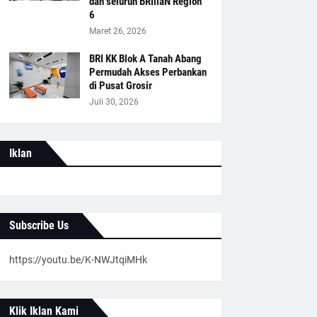
dan seluruh BRIliaN Region
6
Maret 26, 2026
BRI KK Blok A Tanah Abang
Permudah Akses Perbankan
di Pusat Grosir
Juli 30, 2026
Iklan
Subscribe Us
https://youtu.be/K-NWJtqiMHk
Klik Iklan Kami