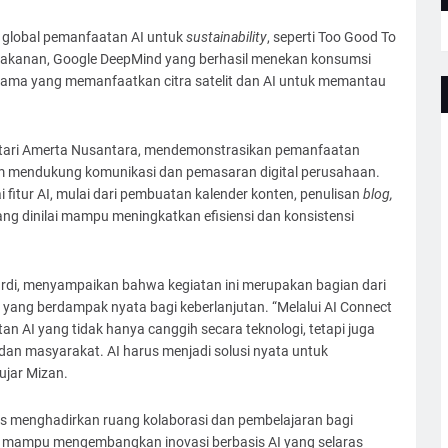
oh global pemanfaatan AI untuk
sustainability
, seperti Too Good To
akanan, Google DeepMind yang berhasil menekan konsumsi
chama yang memanfaatkan citra satelit dan AI untuk memantau
estari Amerta Nusantara, mendemonstrasikan pemanfaatan
am mendukung komunikasi dan pemasaran digital perusahaan.
i fitur AI, mulai dari pembuatan kalender konten, penulisan
blog,
ng dinilai mampu meningkatkan efisiensi dan konsistensi
rdi, menyampaikan bahwa kegiatan ini merupakan bagian dari
ang berdampak nyata bagi keberlanjutan. “Melalui AI Connect
n AI yang tidak hanya canggih secara teknologi, tetapi juga
dan masyarakat. AI harus menjadi solusi nyata untuk
ujar Mizan.
s menghadirkan ruang kolaborasi dan pembelajaran bagi
 agar mampu mengembangkan inovasi berbasis AI yang selaras