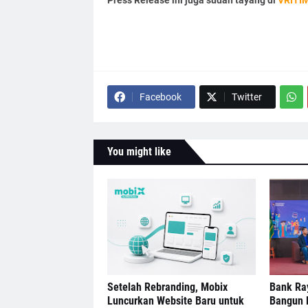
Press Release ini juga sudah tayang di
VRITI
Facebook
Twitter
You might like
Setelah Rebranding, Mobix
Bank Ra
Luncurkan Website Baru untuk
Bangun 