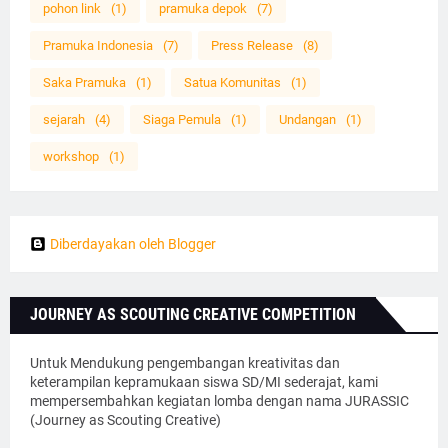
pohon link
(1)
pramuka depok
(7)
Pramuka Indonesia
(7)
Press Release
(8)
Saka Pramuka
(1)
Satua Komunitas
(1)
sejarah
(4)
Siaga Pemula
(1)
Undangan
(1)
workshop
(1)
Diberdayakan oleh Blogger
JOURNEY AS SCOUTING CREATIVE COMPETITION
Untuk Mendukung pengembangan kreativitas dan
keterampilan kepramukaan siswa SD/MI sederajat, kami
mempersembahkan kegiatan lomba dengan nama JURASSIC
(Journey as Scouting Creative)