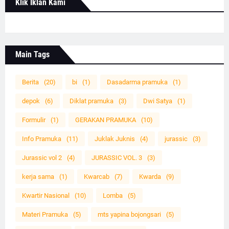
Klik Iklan Kami
Main Tags
Berita
(20)
bi
(1)
Dasadarma pramuka
(1)
depok
(6)
Diklat pramuka
(3)
Dwi Satya
(1)
Formulir
(1)
GERAKAN PRAMUKA
(10)
Info Pramuka
(11)
Juklak Juknis
(4)
jurassic
(3)
Jurassic vol 2
(4)
JURASSIC VOL. 3
(3)
kerja sama
(1)
Kwarcab
(7)
Kwarda
(9)
Kwartir Nasional
(10)
Lomba
(5)
Materi Pramuka
(5)
mts yapina bojongsari
(5)