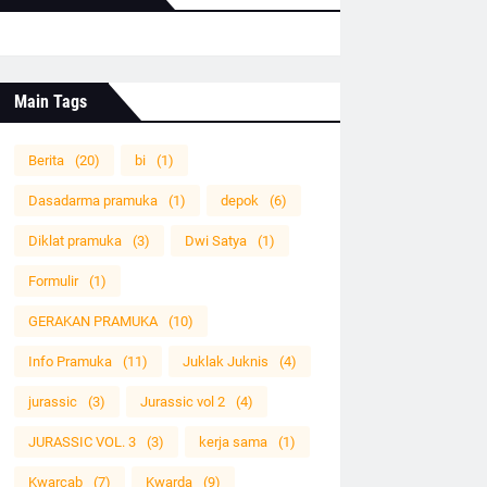
Main Tags
Berita
(20)
bi
(1)
Dasadarma pramuka
(1)
depok
(6)
Diklat pramuka
(3)
Dwi Satya
(1)
Formulir
(1)
GERAKAN PRAMUKA
(10)
Info Pramuka
(11)
Juklak Juknis
(4)
jurassic
(3)
Jurassic vol 2
(4)
JURASSIC VOL. 3
(3)
kerja sama
(1)
Kwarcab
(7)
Kwarda
(9)