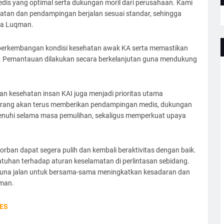
s yang optimal serta dukungan moril dari perusahaan. Kami
atan dan pendampingan berjalan sesuai standar, sehingga
ta Luqman.
perkembangan kondisi kesehatan awak KA serta memastikan
l. Pemantauan dilakukan secara berkelanjutan guna mendukung
kesehatan insan KAI juga menjadi prioritas utama
arang akan terus memberikan pendampingan medis, dukungan
penuhi selama masa pemulihan, sekaligus memperkuat upaya
rban dapat segera pulih dan kembali beraktivitas dengan baik.
atuhan terhadap aturan keselamatan di perlintasan sebidang.
una jalan untuk bersama-sama meningkatkan kesadaran dan
qman.
ES