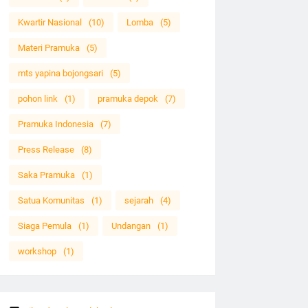
Kwartir Nasional
(10)
Lomba
(5)
Materi Pramuka
(5)
mts yapina bojongsari
(5)
pohon link
(1)
pramuka depok
(7)
Pramuka Indonesia
(7)
Press Release
(8)
Saka Pramuka
(1)
Satua Komunitas
(1)
sejarah
(4)
Siaga Pemula
(1)
Undangan
(1)
workshop
(1)