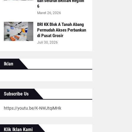
dan seluruh BRIliaN Region
6
Maret 26, 2026
BRI KK Blok A Tanah Abang
Permudah Akses Perbankan
di Pusat Grosir
Juli 30, 2026
Iklan
Subscribe Us
https://youtu.be/K-NWJtqiMHk
Klik Iklan Kami