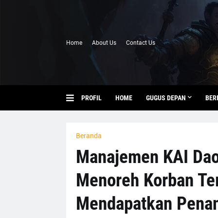
Home
About Us
Contact Us
PROFIL
HOME
GUGUS DEPAN
BER
Beranda
Manajemen KAI Dao
Menoreh Korban Te
Mendapatkan Penan