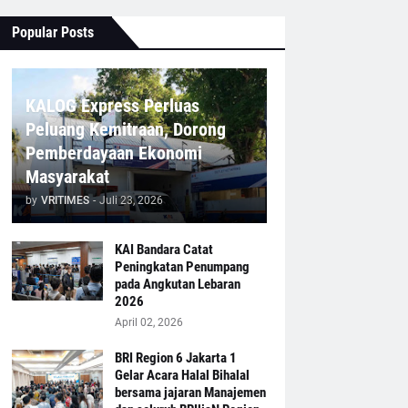
Popular Posts
KALOG Express Perluas
Peluang Kemitraan, Dorong
Pemberdayaan Ekonomi
Masyarakat
by
VRITIMES
-
Juli 23, 2026
KAI Bandara Catat
Peningkatan Penumpang
pada Angkutan Lebaran
2026
April 02, 2026
BRI Region 6 Jakarta 1
Gelar Acara Halal Bihalal
bersama jajaran Manajemen