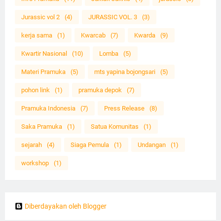
Jurassic vol 2
(4)
JURASSIC VOL. 3
(3)
kerja sama
(1)
Kwarcab
(7)
Kwarda
(9)
Kwartir Nasional
(10)
Lomba
(5)
Materi Pramuka
(5)
mts yapina bojongsari
(5)
pohon link
(1)
pramuka depok
(7)
Pramuka Indonesia
(7)
Press Release
(8)
Saka Pramuka
(1)
Satua Komunitas
(1)
sejarah
(4)
Siaga Pemula
(1)
Undangan
(1)
workshop
(1)
Diberdayakan oleh Blogger