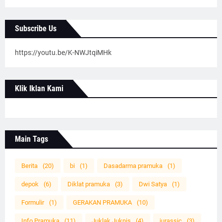
Subscribe Us
https://youtu.be/K-NWJtqiMHk
Klik Iklan Kami
Main Tags
Berita
(20)
bi
(1)
Dasadarma pramuka
(1)
depok
(6)
Diklat pramuka
(3)
Dwi Satya
(1)
Formulir
(1)
GERAKAN PRAMUKA
(10)
Info Pramuka
(11)
Juklak Juknis
(4)
jurassic
(3)