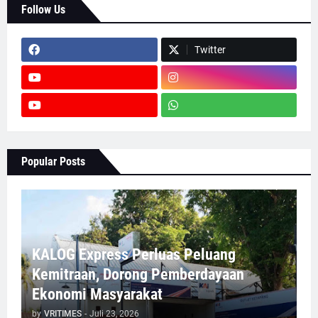
Follow Us
Twitter
Popular Posts
KALOG Express Perluas Peluang
Kemitraan, Dorong Pemberdayaan
Ekonomi Masyarakat
by
VRITIMES
-
Juli 23, 2026