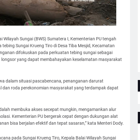
i Wilayah Sungai (BWS) Sumatera I, Kementerian PU tengah
tebing Sungai Krueng Tiro di Desa Tiba Mesjid, Kecamatan
anganan difokuskan pada perkuatan tebing sungai sebagai
an longsor yang dapat membahayakan keselamatan masyarakat
a dalam situasi pascabencana, penanganan darurat
ial dan roda perekonomian masyarakat yang terdampak dapat
mi adalah membuka akses secepat mungkin, mengamankan alur
solasi. Kementerian PU bergerak cepat dengan dukungan alat
nan bisa berjalan efektif dan tepat sasaran,” kata Menteri Dody.
cana pada Sungai Krueng Tiro, Kepala Balai Wilayah Sungai