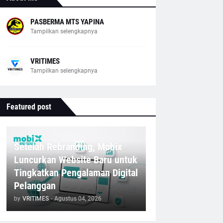
PASBERMA MTS YAPINA
Tampilkan selengkapnya
VRITIMES
Tampilkan selengkapnya
Featured post
Setelah Rebranding, Mobix
Luncurkan Website Baru untuk
Tingkatkan Pengalaman Digital
Pelanggan
by
VRITIMES
-
Agustus 04, 2026