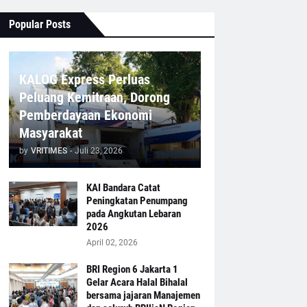
Popular Posts
KALOG Express Perluas
Peluang Kemitraan, Dorong
Pemberdayaan Ekonomi
Masyarakat
by
VRITIMES
-
Juli 23, 2026
KAI Bandara Catat
Peningkatan Penumpang
pada Angkutan Lebaran
2026
April 02, 2026
BRI Region 6 Jakarta 1
Gelar Acara Halal Bihalal
bersama jajaran Manajemen