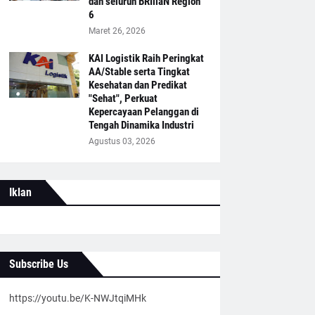
dan seluruh BRIliaN Region
6
Maret 26, 2026
KAI Logistik Raih Peringkat
AA/Stable serta Tingkat
Kesehatan dan Predikat
"Sehat", Perkuat
Kepercayaan Pelanggan di
Tengah Dinamika Industri
Agustus 03, 2026
Iklan
Subscribe Us
https://youtu.be/K-NWJtqiMHk