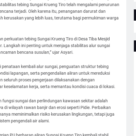
tabilitas tebing Sungai Krueng Tiro telah mengalami penurunan
bencana terjadi. Oleh karena itu, penanganan darurat dan
h kerusakan yang lebih luas, terutama bagi permukiman warga
perkuatan tebing Sungai Krueng Tiro di Desa Tiba Mesjid
r. Langkah ini penting untuk menjaga stabilitas alur sungai
ancaman bencana susulan,” ujar Asyari.
penataan kembali alur sungai, penguatan struktur tebing
disi lapangan, serta pengendalian aliran untuk mereduksi
n seluruh proses pengerjaan dilaksanakan dengan
r keselamatan kerja, serta memantau kondisi cuaca di lokasi.
fungsi sungai dan perlindungan kawasan sekitar adalah
a di wilayah rawan banjir dan erosi seperti Pidie. Perbaikan
 hanya meminimalkan risiko kerusakan lingkungan, tetapi juga
stem pengendali air alami.
rian PU berharap aliran Sungai Krueng Tiro kembali stabil