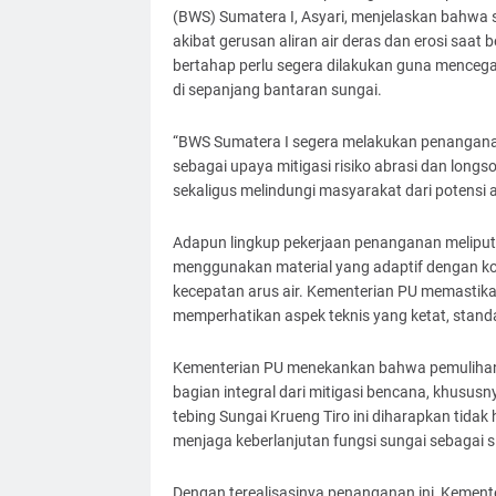
(BWS) Sumatera I, Asyari, menjelaskan bahwa s
akibat gerusan aliran air deras dan erosi saat 
bertahap perlu segera dilakukan guna mencega
di sepanjang bantaran sungai.
“BWS Sumatera I segera melakukan penanganan 
sebagai upaya mitigasi risiko abrasi dan longso
sekaligus melindungi masyarakat dari potensi 
Adapun lingkup pekerjaan penanganan meliputi 
menggunakan material yang adaptif dengan kon
kecepatan arus air. Kementerian PU memastika
memperhatikan aspek teknis yang ketat, standa
Kementerian PU menekankan bahwa pemulihan 
bagian integral dari mitigasi bencana, khususny
tebing Sungai Krueng Tiro ini diharapkan tidak
menjaga keberlanjutan fungsi sungai sebagai si
Dengan terealisasinya penanganan ini, Kemente