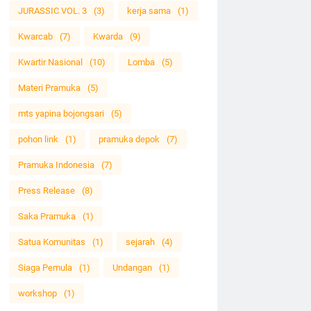
JURASSIC VOL. 3
(3)
kerja sama
(1)
Kwarcab
(7)
Kwarda
(9)
Kwartir Nasional
(10)
Lomba
(5)
Materi Pramuka
(5)
mts yapina bojongsari
(5)
pohon link
(1)
pramuka depok
(7)
Pramuka Indonesia
(7)
Press Release
(8)
Saka Pramuka
(1)
Satua Komunitas
(1)
sejarah
(4)
Siaga Pemula
(1)
Undangan
(1)
workshop
(1)