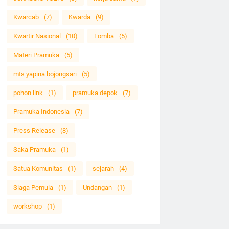
Kwarcab
(7)
Kwarda
(9)
Kwartir Nasional
(10)
Lomba
(5)
Materi Pramuka
(5)
mts yapina bojongsari
(5)
pohon link
(1)
pramuka depok
(7)
Pramuka Indonesia
(7)
Press Release
(8)
Saka Pramuka
(1)
Satua Komunitas
(1)
sejarah
(4)
Siaga Pemula
(1)
Undangan
(1)
workshop
(1)