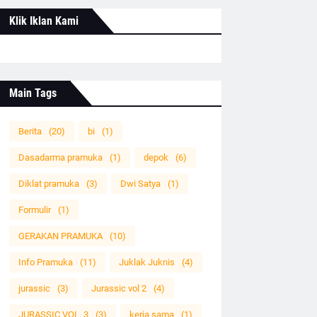
Klik Iklan Kami
Main Tags
Berita
(20)
bi
(1)
Dasadarma pramuka
(1)
depok
(6)
Diklat pramuka
(3)
Dwi Satya
(1)
Formulir
(1)
GERAKAN PRAMUKA
(10)
Info Pramuka
(11)
Juklak Juknis
(4)
jurassic
(3)
Jurassic vol 2
(4)
JURASSIC VOL. 3
(3)
kerja sama
(1)