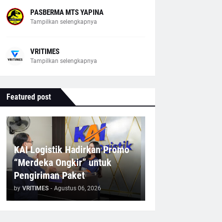
PASBERMA MTS YAPINA
Tampilkan selengkapnya
VRITIMES
Tampilkan selengkapnya
Featured post
KAI Logistik Hadirkan Promo
“Merdeka Ongkir” untuk
Pengiriman Paket
by
VRITIMES
-
Agustus 06, 2026