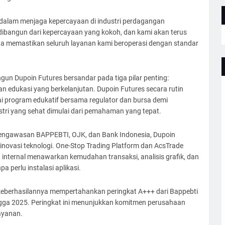
dalam menjaga kepercayaan di industri perdagangan
 dibangun dari kepercayaan yang kokoh, dan kami akan terus
ta memastikan seluruh layanan kami beroperasi dengan standar
un Dupoin Futures bersandar pada tiga pilar penting:
an edukasi yang berkelanjutan. Dupoin Futures secara rutin
i program edukatif bersama regulator dan bursa demi
stri yang sehat dimulai dari pemahaman yang tepat.
pengawasan BAPPEBTI, OJK, dan Bank Indonesia, Dupoin
inovasi teknologi. One-Stop Trading Platform dan AcsTrade
internal menawarkan kemudahan transaksi, analisis grafik, dan
 perlu instalasi aplikasi.
 keberhasilannya mempertahankan peringkat A+++ dari Bappebti
ingga 2025. Peringkat ini menunjukkan komitmen perusahaan
ayanan.