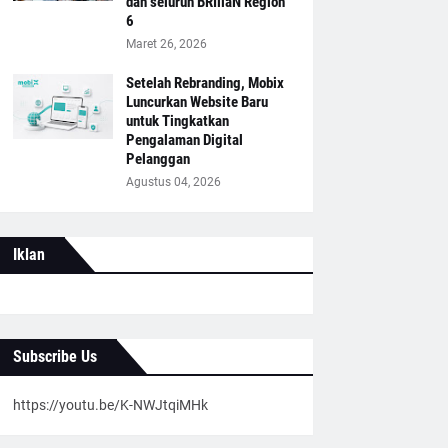
dan seluruh BRIliaN Region
6
Maret 26, 2026
Setelah Rebranding, Mobix
Luncurkan Website Baru
untuk Tingkatkan
Pengalaman Digital
Pelanggan
Agustus 04, 2026
Iklan
Subscribe Us
https://youtu.be/K-NWJtqiMHk