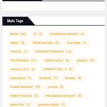
Main Tags
Berita
(20)
bi
(1)
Dasadarma pramuka
(1)
depok
(6)
Diklat pramuka
(3)
Dwi Satya
(1)
Formulir
(1)
GERAKAN PRAMUKA
(10)
Info Pramuka
(11)
Juklak Juknis
(4)
jurassic
(3)
Jurassic vol 2
(4)
JURASSIC VOL. 3
(3)
kerja sama
(1)
Kwarcab
(7)
Kwarda
(9)
Kwartir Nasional
(10)
Lomba
(5)
Materi Pramuka
(5)
mts yapina bojongsari
(5)
pohon link
(1)
pramuka depok
(7)