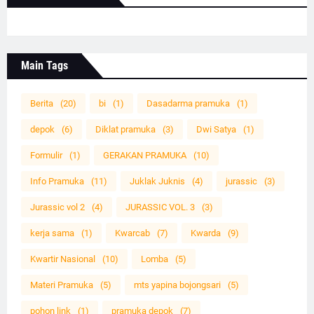
Main Tags
Berita
(20)
bi
(1)
Dasadarma pramuka
(1)
depok
(6)
Diklat pramuka
(3)
Dwi Satya
(1)
Formulir
(1)
GERAKAN PRAMUKA
(10)
Info Pramuka
(11)
Juklak Juknis
(4)
jurassic
(3)
Jurassic vol 2
(4)
JURASSIC VOL. 3
(3)
kerja sama
(1)
Kwarcab
(7)
Kwarda
(9)
Kwartir Nasional
(10)
Lomba
(5)
Materi Pramuka
(5)
mts yapina bojongsari
(5)
pohon link
(1)
pramuka depok
(7)