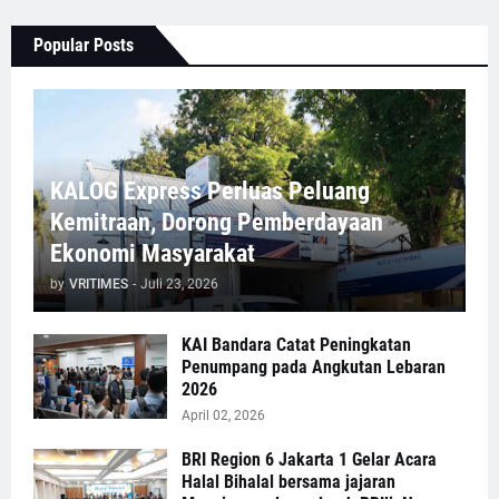
Popular Posts
KALOG Express Perluas Peluang
Kemitraan, Dorong Pemberdayaan
Ekonomi Masyarakat
by
VRITIMES
-
Juli 23, 2026
KAI Bandara Catat Peningkatan
Penumpang pada Angkutan Lebaran
2026
April 02, 2026
BRI Region 6 Jakarta 1 Gelar Acara
Halal Bihalal bersama jajaran