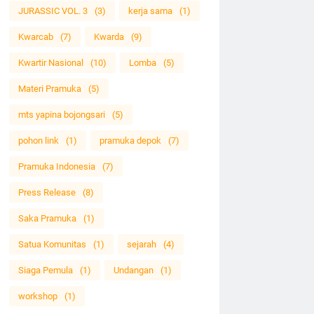
JURASSIC VOL. 3
(3)
kerja sama
(1)
Kwarcab
(7)
Kwarda
(9)
Kwartir Nasional
(10)
Lomba
(5)
Materi Pramuka
(5)
mts yapina bojongsari
(5)
pohon link
(1)
pramuka depok
(7)
Pramuka Indonesia
(7)
Press Release
(8)
Saka Pramuka
(1)
Satua Komunitas
(1)
sejarah
(4)
Siaga Pemula
(1)
Undangan
(1)
workshop
(1)