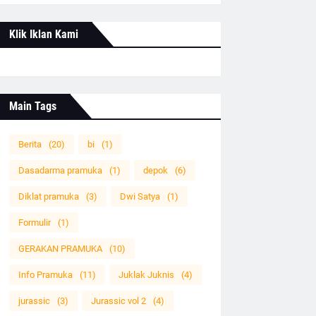
Klik Iklan Kami
Main Tags
Berita
(20)
bi
(1)
Dasadarma pramuka
(1)
depok
(6)
Diklat pramuka
(3)
Dwi Satya
(1)
Formulir
(1)
GERAKAN PRAMUKA
(10)
Info Pramuka
(11)
Juklak Juknis
(4)
jurassic
(3)
Jurassic vol 2
(4)