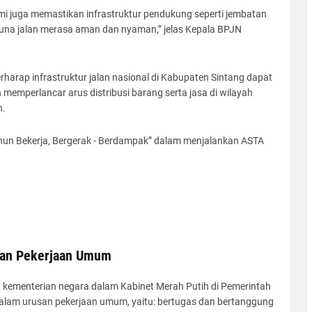
ami juga memastikan infrastruktur pendukung seperti jembatan
guna jalan merasa aman dan nyaman,” jelas Kepala BPJN
erharap infrastruktur jalan nasional di Kabupaten Sintang dapat
emperlancar arus distribusi barang serta jasa di wilayah
h.
ahun Bekerja, Bergerak - Berdampak” dalam menjalankan ASTA
ian Pekerjaan Umum
kementerian negara dalam Kabinet Merah Putih di Pemerintah
 dalam urusan pekerjaan umum, yaitu: bertugas dan bertanggung