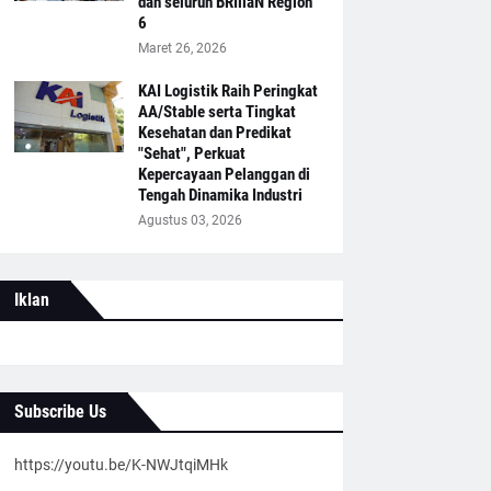
dan seluruh BRIliaN Region
6
Maret 26, 2026
KAI Logistik Raih Peringkat
AA/Stable serta Tingkat
Kesehatan dan Predikat
"Sehat", Perkuat
Kepercayaan Pelanggan di
Tengah Dinamika Industri
Agustus 03, 2026
Iklan
Subscribe Us
https://youtu.be/K-NWJtqiMHk