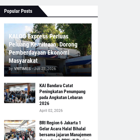
Popular Posts
KALOG Express Perluas
Peluang Kemitraan, Dorong
Pemberdayaan Ekonomi
Masyarakat
by
VRITIMES
-
Juli 23, 2026
KAI Bandara Catat
Peningkatan Penumpang
pada Angkutan Lebaran
2026
April 02, 2026
BRI Region 6 Jakarta 1
Gelar Acara Halal Bihalal
bersama jajaran Manajemen