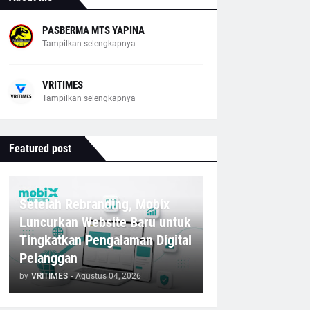
PASBERMA MTS YAPINA
Tampilkan selengkapnya
VRITIMES
Tampilkan selengkapnya
Featured post
Setelah Rebranding, Mobix
Luncurkan Website Baru untuk
Tingkatkan Pengalaman Digital
Pelanggan
by
VRITIMES
-
Agustus 04, 2026