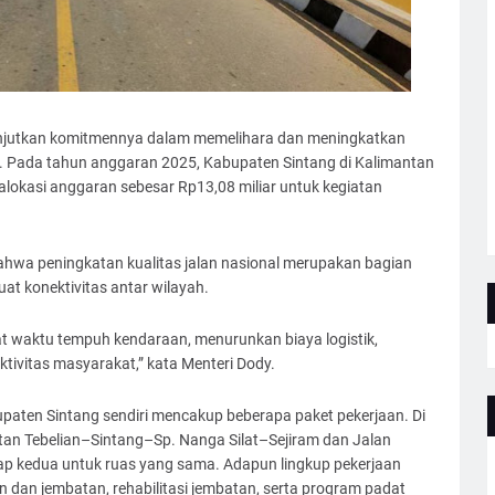
njutkan komitmennya dalam memelihara dan meningkatkan
sia. Pada tahun anggaran 2025, Kabupaten Sintang di Kalimantan
alokasi anggaran sebesar Rp13,08 miliar untuk kegiatan
wa peningkatan kualitas jalan nasional merupakan bagian
t konektivitas antar wilayah.
t waktu tempuh kendaraan, menurunkan biaya logistik,
ivitas masyarakat,” kata Menteri Dody.
upaten Sintang sendiri mencakup beberapa paket pekerjaan. Di
tan Tebelian–Sintang–Sp. Nanga Silat–Sejiram dan Jalan
hap kedua untuk ruas yang sama. Adapun lingkup pekerjaan
an dan jembatan, rehabilitasi jembatan, serta program padat