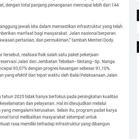
lat, dengan total panjang penanganan mencapai lebih dari 144
tanggung jawab kita dalam memastikan infrastruktur yang telah
berikan manfaat bagi masyarakat. Jalan nasional berperan
awasan pertanian, dan permukiman,” tambah Menteri Dody.
 tersebut, realisasi fisik salah satu paket pekerjaan
Preservasi Jalan dan Jembatan Tebelian–Sintang–Sp. Nanga
 mencapai 93,07% dengan progres keuangan sebesar 91,10%.
 yang efektif dan tepat waktu oleh Balai Pelaksanaan Jalan
a tahun 2025 tidak hanya berfokus pada peningkatan kualitas
keselamatan dan pelayanan. Hal ini diwujudkan melalui
 yang mengalami kerusakan. Selain itu, program padat karya
ional turut melibatkan masyarakat setempat untuk
uat rasa memiliki terhadap infrastruktur yang dibangun