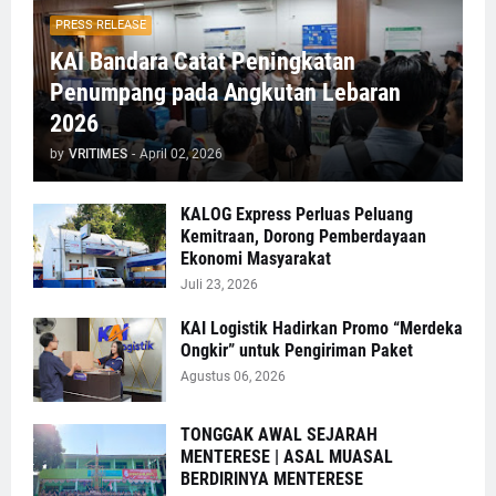
PRESS RELEASE
KAI Bandara Catat Peningkatan
Penumpang pada Angkutan Lebaran
2026
by
VRITIMES
-
April 02, 2026
KALOG Express Perluas Peluang
Kemitraan, Dorong Pemberdayaan
Ekonomi Masyarakat
Juli 23, 2026
KAI Logistik Hadirkan Promo “Merdeka
Ongkir” untuk Pengiriman Paket
Agustus 06, 2026
TONGGAK AWAL SEJARAH
MENTERESE | ASAL MUASAL
BERDIRINYA MENTERESE