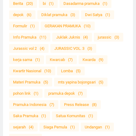
Berita
(20)
bi
(1)
Dasadarma pramuka
(1)
depok
(6)
Diklat pramuka
(3)
Dwi Satya
(1)
Formulir
(1)
GERAKAN PRAMUKA
(10)
Info Pramuka
(11)
Juklak Juknis
(4)
jurassic
(3)
Jurassic vol 2
(4)
JURASSIC VOL. 3
(3)
kerja sama
(1)
Kwarcab
(7)
Kwarda
(9)
Kwartir Nasional
(10)
Lomba
(5)
Materi Pramuka
(5)
mts yapina bojongsari
(5)
pohon link
(1)
pramuka depok
(7)
Pramuka Indonesia
(7)
Press Release
(8)
Saka Pramuka
(1)
Satua Komunitas
(1)
sejarah
(4)
Siaga Pemula
(1)
Undangan
(1)