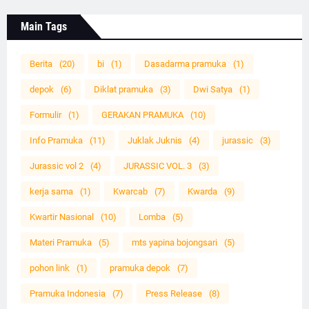
Main Tags
Berita
(20)
bi
(1)
Dasadarma pramuka
(1)
depok
(6)
Diklat pramuka
(3)
Dwi Satya
(1)
Formulir
(1)
GERAKAN PRAMUKA
(10)
Info Pramuka
(11)
Juklak Juknis
(4)
jurassic
(3)
Jurassic vol 2
(4)
JURASSIC VOL. 3
(3)
kerja sama
(1)
Kwarcab
(7)
Kwarda
(9)
Kwartir Nasional
(10)
Lomba
(5)
Materi Pramuka
(5)
mts yapina bojongsari
(5)
pohon link
(1)
pramuka depok
(7)
Pramuka Indonesia
(7)
Press Release
(8)