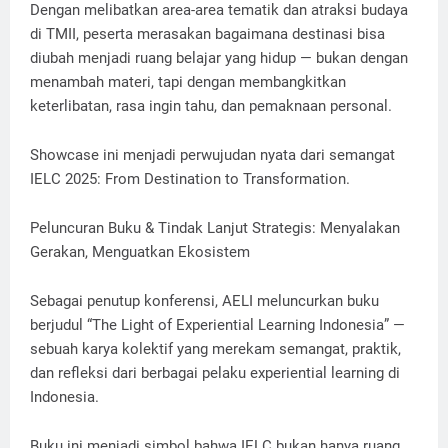
Dengan melibatkan area-area tematik dan atraksi budaya
di TMII, peserta merasakan bagaimana destinasi bisa
diubah menjadi ruang belajar yang hidup — bukan dengan
menambah materi, tapi dengan membangkitkan
keterlibatan, rasa ingin tahu, dan pemaknaan personal.
Showcase ini menjadi perwujudan nyata dari semangat
IELC 2025: From Destination to Transformation.
Peluncuran Buku & Tindak Lanjut Strategis: Menyalakan
Gerakan, Menguatkan Ekosistem
Sebagai penutup konferensi, AELI meluncurkan buku
berjudul “The Light of Experiential Learning Indonesia” —
sebuah karya kolektif yang merekam semangat, praktik,
dan refleksi dari berbagai pelaku experiential learning di
Indonesia.
Buku ini menjadi simbol bahwa IELC bukan hanya ruang