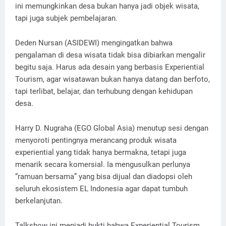
ini memungkinkan desa bukan hanya jadi objek wisata,
tapi juga subjek pembelajaran.
Deden Nursan (ASIDEWI) mengingatkan bahwa
pengalaman di desa wisata tidak bisa dibiarkan mengalir
begitu saja. Harus ada desain yang berbasis Experiential
Tourism, agar wisatawan bukan hanya datang dan berfoto,
tapi terlibat, belajar, dan terhubung dengan kehidupan
desa.
Harry D. Nugraha (EGO Global Asia) menutup sesi dengan
menyoroti pentingnya merancang produk wisata
experiential yang tidak hanya bermakna, tetapi juga
menarik secara komersial. Ia mengusulkan perlunya
“ramuan bersama” yang bisa dijual dan diadopsi oleh
seluruh ekosistem EL Indonesia agar dapat tumbuh
berkelanjutan.
Talkshow ini menjadi bukti bahwa Experiential Tourism