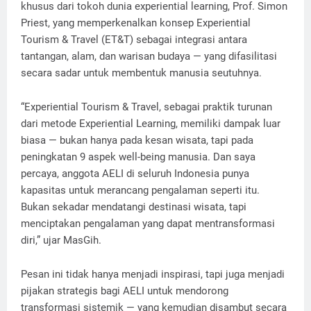
khusus dari tokoh dunia experiential learning, Prof. Simon
Priest, yang memperkenalkan konsep Experiential
Tourism & Travel (ET&T) sebagai integrasi antara
tantangan, alam, dan warisan budaya — yang difasilitasi
secara sadar untuk membentuk manusia seutuhnya.
“Experiential Tourism & Travel, sebagai praktik turunan
dari metode Experiential Learning, memiliki dampak luar
biasa — bukan hanya pada kesan wisata, tapi pada
peningkatan 9 aspek well-being manusia. Dan saya
percaya, anggota AELI di seluruh Indonesia punya
kapasitas untuk merancang pengalaman seperti itu.
Bukan sekadar mendatangi destinasi wisata, tapi
menciptakan pengalaman yang dapat mentransformasi
diri,” ujar MasGih.
Pesan ini tidak hanya menjadi inspirasi, tapi juga menjadi
pijakan strategis bagi AELI untuk mendorong
transformasi sistemik — yang kemudian disambut secara