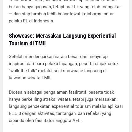
bukan hanya gagasan, tetapi praktik yang telah mengakar
— dan siap tumbuh lebih besar lewat kolaborasi antar
pelaku EL di Indonesia.
Showcase: Merasakan Langsung Experiential
Tourism di TMII
Setelah mendengarkan narasi besar dan menyerap
inspirasi dari para pelaku lapangan, peserta diajak untuk
“walk the talk” melalui sesi showcase langsung di
kawasan wisata TMII.
Didesain sebagai pengalaman fasilitatif, peserta tidak
hanya berkeliling atraksi wisata, tetapi juga merasakan
langsung pendekatan experiential tourism melalui aplikasi
EL 5.0 dengan aktivitas, tantangan, dan refleksi yang
dipandu oleh fasilitator anggota AELI.