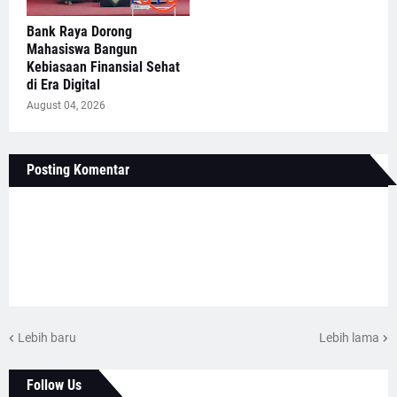
Bank Raya Dorong
Mahasiswa Bangun
Kebiasaan Finansial Sehat
di Era Digital
August 04, 2026
Posting Komentar
Lebih baru
Lebih lama
Follow Us