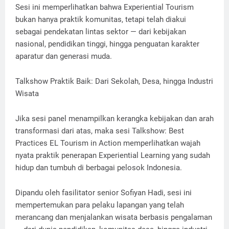
Sesi ini memperlihatkan bahwa Experiential Tourism
bukan hanya praktik komunitas, tetapi telah diakui
sebagai pendekatan lintas sektor — dari kebijakan
nasional, pendidikan tinggi, hingga penguatan karakter
aparatur dan generasi muda.
Talkshow Praktik Baik: Dari Sekolah, Desa, hingga Industri
Wisata
Jika sesi panel menampilkan kerangka kebijakan dan arah
transformasi dari atas, maka sesi Talkshow: Best
Practices EL Tourism in Action memperlihatkan wajah
nyata praktik penerapan Experiential Learning yang sudah
hidup dan tumbuh di berbagai pelosok Indonesia.
Dipandu oleh fasilitator senior Sofiyan Hadi, sesi ini
mempertemukan para pelaku lapangan yang telah
merancang dan menjalankan wisata berbasis pengalaman