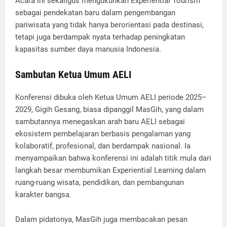
Acara ini sekaligus mengukuhkan Experiential Tourism
sebagai pendekatan baru dalam pengembangan
pariwisata yang tidak hanya berorientasi pada destinasi,
tetapi juga berdampak nyata terhadap peningkatan
kapasitas sumber daya manusia Indonesia.
Sambutan Ketua Umum AELI
Konferensi dibuka oleh Ketua Umum AELI periode 2025–
2029, Gigih Gesang, biasa dipanggil MasGih, yang dalam
sambutannya menegaskan arah baru AELI sebagai
ekosistem pembelajaran berbasis pengalaman yang
kolaboratif, profesional, dan berdampak nasional. Ia
menyampaikan bahwa konferensi ini adalah titik mula dari
langkah besar membumikan Experiential Learning dalam
ruang-ruang wisata, pendidikan, dan pembangunan
karakter bangsa.
Dalam pidatonya, MasGih juga membacakan pesan