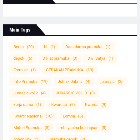
Main Tags
Berita
(20)
bi
(1)
Dasadarma pramuka
(1)
depok
(6)
Diklat pramuka
(3)
Dwi Satya
(1)
Formulir
(1)
GERAKAN PRAMUKA
(10)
Info Pramuka
(11)
Juklak Juknis
(4)
jurassic
(3)
Jurassic vol 2
(4)
JURASSIC VOL. 3
(3)
kerja sama
(1)
Kwarcab
(7)
Kwarda
(9)
Kwartir Nasional
(10)
Lomba
(5)
Materi Pramuka
(5)
mts yapina bojongsari
(5)
pohon link
(1)
pramuka depok
(7)