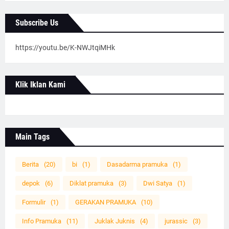
Subscribe Us
https://youtu.be/K-NWJtqiMHk
Klik Iklan Kami
Main Tags
Berita
(20)
bi
(1)
Dasadarma pramuka
(1)
depok
(6)
Diklat pramuka
(3)
Dwi Satya
(1)
Formulir
(1)
GERAKAN PRAMUKA
(10)
Info Pramuka
(11)
Juklak Juknis
(4)
jurassic
(3)