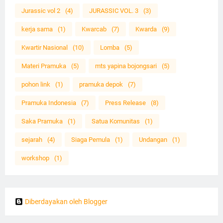
Jurassic vol 2
(4)
JURASSIC VOL. 3
(3)
kerja sama
(1)
Kwarcab
(7)
Kwarda
(9)
Kwartir Nasional
(10)
Lomba
(5)
Materi Pramuka
(5)
mts yapina bojongsari
(5)
pohon link
(1)
pramuka depok
(7)
Pramuka Indonesia
(7)
Press Release
(8)
Saka Pramuka
(1)
Satua Komunitas
(1)
sejarah
(4)
Siaga Pemula
(1)
Undangan
(1)
workshop
(1)
Diberdayakan oleh Blogger