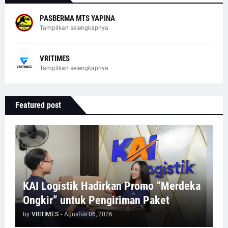
PASBERMA MTS YAPINA
Tampilkan selengkapnya
VRITIMES
Tampilkan selengkapnya
Featured post
KAI Logistik Hadirkan Promo “Merdeka
Ongkir” untuk Pengiriman Paket
by
VRITIMES
-
Agustus 06, 2026