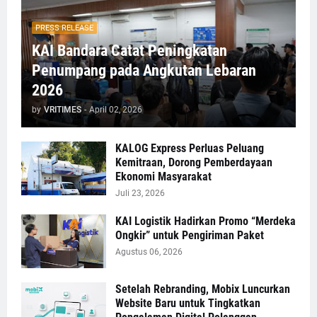
PRESS RELEASE
KAI Bandara Catat Peningkatan
Penumpang pada Angkutan Lebaran
2026
by
VRITIMES
-
April 02, 2026
KALOG Express Perluas Peluang
Kemitraan, Dorong Pemberdayaan
Ekonomi Masyarakat
Juli 23, 2026
KAI Logistik Hadirkan Promo “Merdeka
Ongkir” untuk Pengiriman Paket
Agustus 06, 2026
Setelah Rebranding, Mobix Luncurkan
Website Baru untuk Tingkatkan