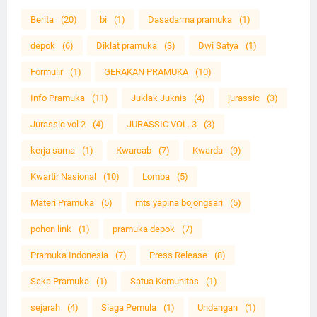
Berita
(20)
bi
(1)
Dasadarma pramuka
(1)
depok
(6)
Diklat pramuka
(3)
Dwi Satya
(1)
Formulir
(1)
GERAKAN PRAMUKA
(10)
Info Pramuka
(11)
Juklak Juknis
(4)
jurassic
(3)
Jurassic vol 2
(4)
JURASSIC VOL. 3
(3)
kerja sama
(1)
Kwarcab
(7)
Kwarda
(9)
Kwartir Nasional
(10)
Lomba
(5)
Materi Pramuka
(5)
mts yapina bojongsari
(5)
pohon link
(1)
pramuka depok
(7)
Pramuka Indonesia
(7)
Press Release
(8)
Saka Pramuka
(1)
Satua Komunitas
(1)
sejarah
(4)
Siaga Pemula
(1)
Undangan
(1)