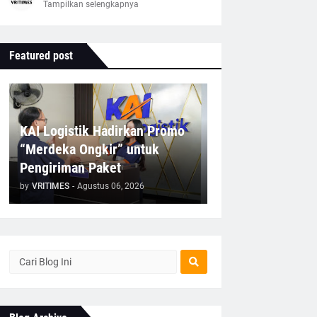
Tampilkan selengkapnya
Featured post
KAI Logistik Hadirkan Promo
“Merdeka Ongkir” untuk
Pengiriman Paket
by
VRITIMES
-
Agustus 06, 2026