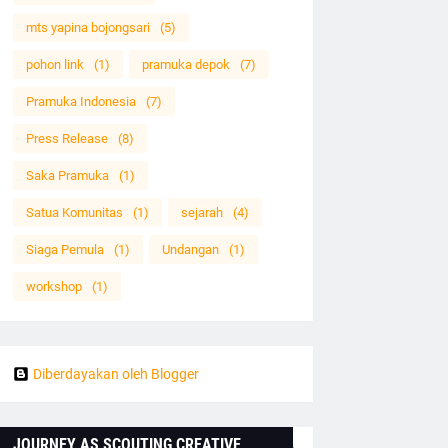
mts yapina bojongsari
(5)
pohon link
(1)
pramuka depok
(7)
Pramuka Indonesia
(7)
Press Release
(8)
Saka Pramuka
(1)
Satua Komunitas
(1)
sejarah
(4)
Siaga Pemula
(1)
Undangan
(1)
workshop
(1)
Diberdayakan oleh Blogger
JOURNEY AS SCOUTING CREATIVE