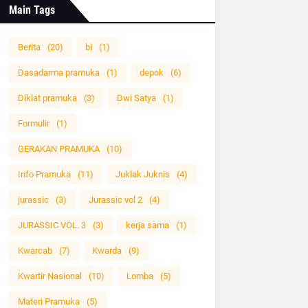
Main Tags
Berita
(20)
bi
(1)
Dasadarma pramuka
(1)
depok
(6)
Diklat pramuka
(3)
Dwi Satya
(1)
Formulir
(1)
GERAKAN PRAMUKA
(10)
Info Pramuka
(11)
Juklak Juknis
(4)
jurassic
(3)
Jurassic vol 2
(4)
JURASSIC VOL. 3
(3)
kerja sama
(1)
Kwarcab
(7)
Kwarda
(9)
Kwartir Nasional
(10)
Lomba
(5)
Materi Pramuka
(5)