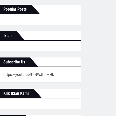
Popular Posts
Iklan
Subscribe Us
https://youtu.be/K-NWJtqiMHk
Klik Iklan Kami