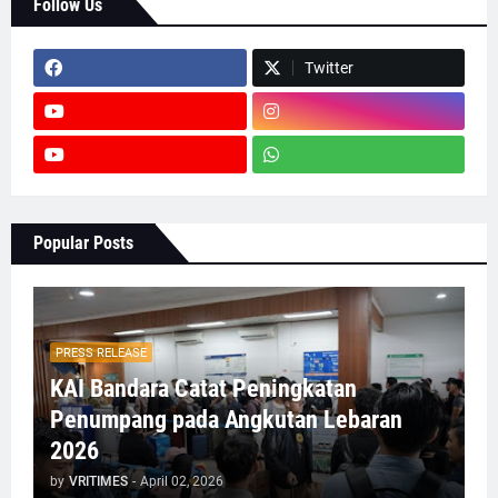
Follow Us
Twitter
Popular Posts
PRESS RELEASE
KAI Bandara Catat Peningkatan
Penumpang pada Angkutan Lebaran
2026
by
VRITIMES
-
April 02, 2026