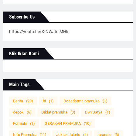
Subscribe Us
https://youtu.be/K-NWJtqiMHk
Klik Iklan Kami
Main Tags
Berita
(20)
bi
(1)
Dasadarma pramuka
(1)
depok
(6)
Diklat pramuka
(3)
Dwi Satya
(1)
Formulir
(1)
GERAKAN PRAMUKA
(10)
Info Pramuka
(11)
Juklak Juknis
(4)
jurassic
(3)