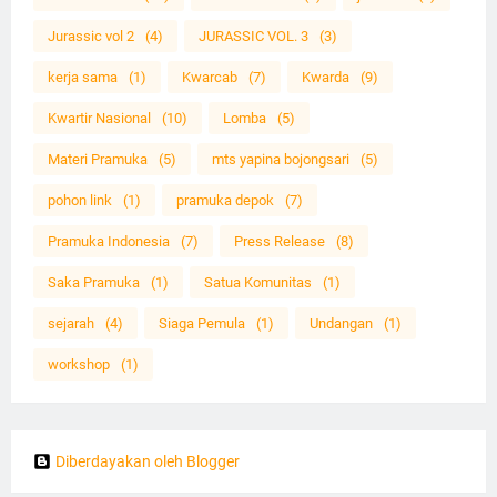
Jurassic vol 2
(4)
JURASSIC VOL. 3
(3)
kerja sama
(1)
Kwarcab
(7)
Kwarda
(9)
Kwartir Nasional
(10)
Lomba
(5)
Materi Pramuka
(5)
mts yapina bojongsari
(5)
pohon link
(1)
pramuka depok
(7)
Pramuka Indonesia
(7)
Press Release
(8)
Saka Pramuka
(1)
Satua Komunitas
(1)
sejarah
(4)
Siaga Pemula
(1)
Undangan
(1)
workshop
(1)
Diberdayakan oleh Blogger