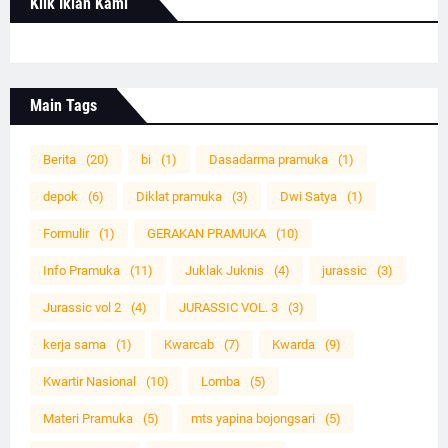
Klik Iklan Kami
Main Tags
Berita
(20)
bi
(1)
Dasadarma pramuka
(1)
depok
(6)
Diklat pramuka
(3)
Dwi Satya
(1)
Formulir
(1)
GERAKAN PRAMUKA
(10)
Info Pramuka
(11)
Juklak Juknis
(4)
jurassic
(3)
Jurassic vol 2
(4)
JURASSIC VOL. 3
(3)
kerja sama
(1)
Kwarcab
(7)
Kwarda
(9)
Kwartir Nasional
(10)
Lomba
(5)
Materi Pramuka
(5)
mts yapina bojongsari
(5)