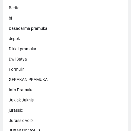
Berita
bi
Dasadarma pramuka
depok
Diklat pramuka
Dwi Satya
Formulir
GERAKAN PRAMUKA
Info Pramuka
Juklak Juknis
jurassic
Jurassic vol 2
JURASSIC VOL. 3