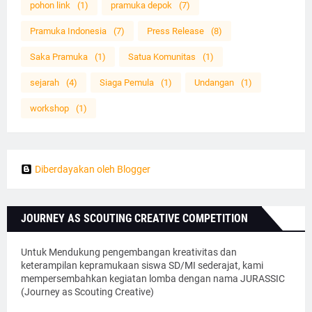
pohon link
(1)
pramuka depok
(7)
Pramuka Indonesia
(7)
Press Release
(8)
Saka Pramuka
(1)
Satua Komunitas
(1)
sejarah
(4)
Siaga Pemula
(1)
Undangan
(1)
workshop
(1)
Diberdayakan oleh Blogger
JOURNEY AS SCOUTING CREATIVE COMPETITION
Untuk Mendukung pengembangan kreativitas dan
keterampilan kepramukaan siswa SD/MI sederajat, kami
mempersembahkan kegiatan lomba dengan nama JURASSIC
(Journey as Scouting Creative)