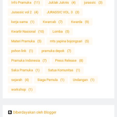
Info Pramuka
(11)
Juklak Juknis
(4)
jurassic
(3)
Jurassic vol 2
(4)
JURASSIC VOL. 3
(3)
kerja sama
(1)
Kwarcab
(7)
Kwarda
(9)
Kwartir Nasional
(10)
Lomba
(5)
Materi Pramuka
(5)
mts yapina bojongsari
(5)
pohon link
(1)
pramuka depok
(7)
Pramuka Indonesia
(7)
Press Release
(8)
Saka Pramuka
(1)
Satua Komunitas
(1)
sejarah
(4)
Siaga Pemula
(1)
Undangan
(1)
workshop
(1)
Diberdayakan oleh Blogger