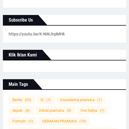
Subscribe Us
https://youtu.be/K-NWJtqiMHk
Klik Iklan Kami
Main Tags
Berita
(20)
bi
(1)
Dasadarma pramuka
(1)
depok
(6)
Diklat pramuka
(3)
Dwi Satya
(1)
Formulir
(1)
GERAKAN PRAMUKA
(10)