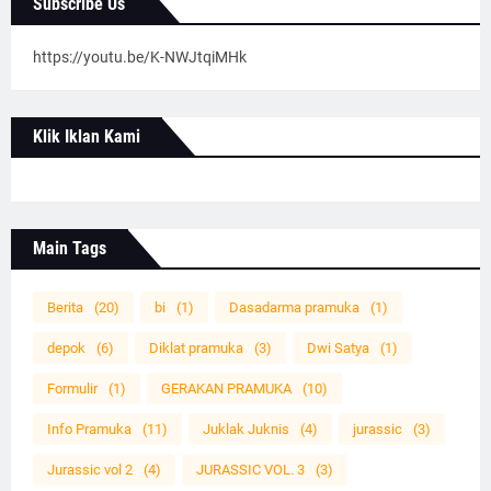
Subscribe Us
https://youtu.be/K-NWJtqiMHk
Klik Iklan Kami
Main Tags
Berita
(20)
bi
(1)
Dasadarma pramuka
(1)
depok
(6)
Diklat pramuka
(3)
Dwi Satya
(1)
Formulir
(1)
GERAKAN PRAMUKA
(10)
Info Pramuka
(11)
Juklak Juknis
(4)
jurassic
(3)
Jurassic vol 2
(4)
JURASSIC VOL. 3
(3)