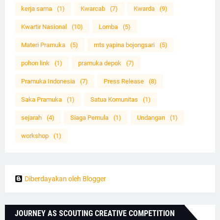
kerja sama
(1)
Kwarcab
(7)
Kwarda
(9)
Kwartir Nasional
(10)
Lomba
(5)
Materi Pramuka
(5)
mts yapina bojongsari
(5)
pohon link
(1)
pramuka depok
(7)
Pramuka Indonesia
(7)
Press Release
(8)
Saka Pramuka
(1)
Satua Komunitas
(1)
sejarah
(4)
Siaga Pemula
(1)
Undangan
(1)
workshop
(1)
Diberdayakan oleh Blogger
JOURNEY AS SCOUTING CREATIVE COMPETITION