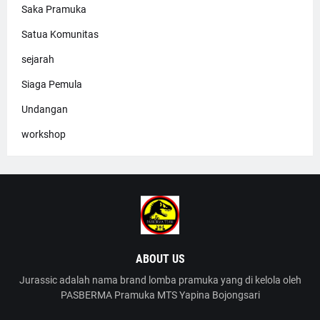
Saka Pramuka
Satua Komunitas
sejarah
Siaga Pemula
Undangan
workshop
ABOUT US
Jurassic adalah nama brand lomba pramuka yang di kelola oleh
PASBERMA Pramuka MTS Yapina Bojongsari