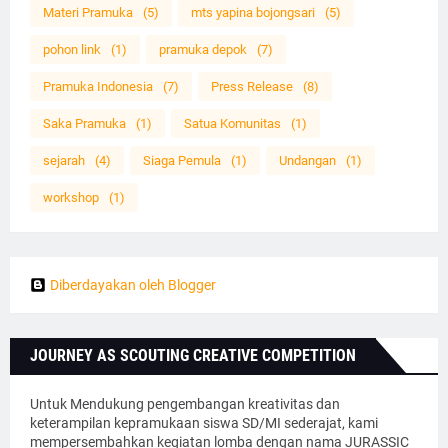
Materi Pramuka
(5)
mts yapina bojongsari
(5)
pohon link
(1)
pramuka depok
(7)
Pramuka Indonesia
(7)
Press Release
(8)
Saka Pramuka
(1)
Satua Komunitas
(1)
sejarah
(4)
Siaga Pemula
(1)
Undangan
(1)
workshop
(1)
Diberdayakan oleh Blogger
JOURNEY AS SCOUTING CREATIVE COMPETITION
Untuk Mendukung pengembangan kreativitas dan
keterampilan kepramukaan siswa SD/MI sederajat, kami
mempersembahkan kegiatan lomba dengan nama JURASSIC