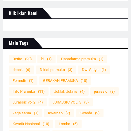
Klik Iklan Kami
Main Tags
Berita
(20)
bi
(1)
Dasadarma pramuka
(1)
depok
(6)
Diklat pramuka
(3)
Dwi Satya
(1)
Formulir
(1)
GERAKAN PRAMUKA
(10)
Info Pramuka
(11)
Juklak Juknis
(4)
jurassic
(3)
Jurassic vol 2
(4)
JURASSIC VOL. 3
(3)
kerja sama
(1)
Kwarcab
(7)
Kwarda
(9)
Kwartir Nasional
(10)
Lomba
(5)