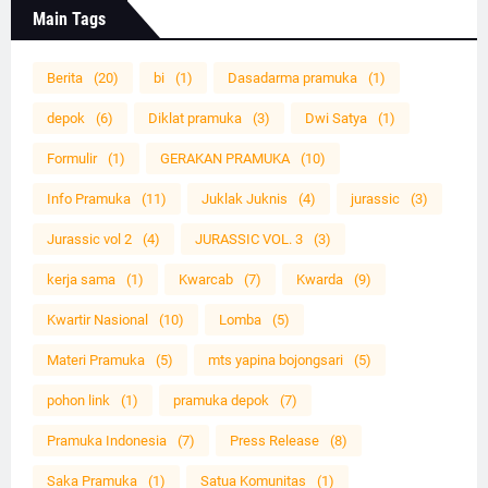
Main Tags
Berita
(20)
bi
(1)
Dasadarma pramuka
(1)
depok
(6)
Diklat pramuka
(3)
Dwi Satya
(1)
Formulir
(1)
GERAKAN PRAMUKA
(10)
Info Pramuka
(11)
Juklak Juknis
(4)
jurassic
(3)
Jurassic vol 2
(4)
JURASSIC VOL. 3
(3)
kerja sama
(1)
Kwarcab
(7)
Kwarda
(9)
Kwartir Nasional
(10)
Lomba
(5)
Materi Pramuka
(5)
mts yapina bojongsari
(5)
pohon link
(1)
pramuka depok
(7)
Pramuka Indonesia
(7)
Press Release
(8)
Saka Pramuka
(1)
Satua Komunitas
(1)