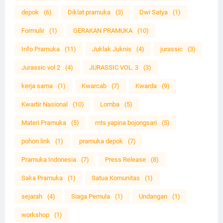
depok
(6)
Diklat pramuka
(3)
Dwi Satya
(1)
Formulir
(1)
GERAKAN PRAMUKA
(10)
Info Pramuka
(11)
Juklak Juknis
(4)
jurassic
(3)
Jurassic vol 2
(4)
JURASSIC VOL. 3
(3)
kerja sama
(1)
Kwarcab
(7)
Kwarda
(9)
Kwartir Nasional
(10)
Lomba
(5)
Materi Pramuka
(5)
mts yapina bojongsari
(5)
pohon link
(1)
pramuka depok
(7)
Pramuka Indonesia
(7)
Press Release
(8)
Saka Pramuka
(1)
Satua Komunitas
(1)
sejarah
(4)
Siaga Pemula
(1)
Undangan
(1)
workshop
(1)