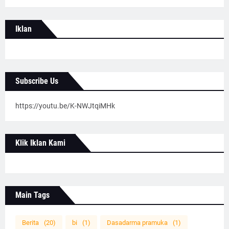
Iklan
Subscribe Us
https://youtu.be/K-NWJtqiMHk
Klik Iklan Kami
Main Tags
Berita
(20)
bi
(1)
Dasadarma pramuka
(1)