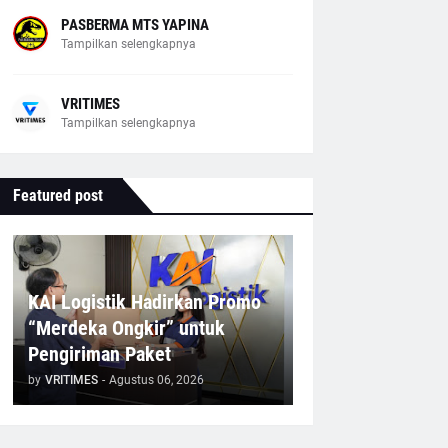
PASBERMA MTS YAPINA
Tampilkan selengkapnya
VRITIMES
Tampilkan selengkapnya
Featured post
KAI Logistik Hadirkan Promo
“Merdeka Ongkir” untuk
Pengiriman Paket
by
VRITIMES
-
Agustus 06, 2026