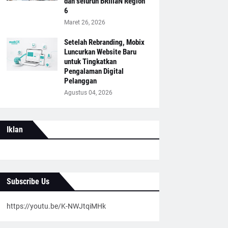
dan seluruh BRIliaN Region
6
Maret 26, 2026
Setelah Rebranding, Mobix
Luncurkan Website Baru
untuk Tingkatkan
Pengalaman Digital
Pelanggan
Agustus 04, 2026
Iklan
Subscribe Us
https://youtu.be/K-NWJtqiMHk