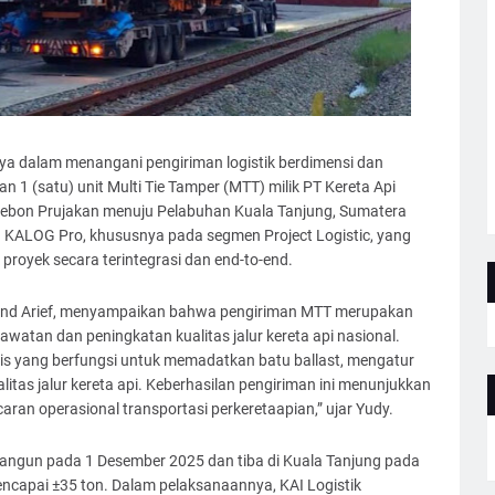
nya dalam menangani pengiriman logistik berdimensi dan
n 1 (satu) unit Multi Tie Tamper (MTT) milik PT Kereta Api
Cirebon Prujakan menuju Pelabuhan Kuala Tanjung, Sumatera
an KALOG Pro, khususnya pada segmen Project Logistic, yang
proyek secara terintegrasi dan end-to-end.
mand Arief, menyampaikan bahwa pengiriman MTT merupakan
atan dan peningkatan kualitas jalur kereta api nasional.
gis yang berfungsi untuk memadatkan batu ballast, mengatur
alitas jalur kereta api. Keberhasilan pengiriman ini menunjukkan
ran operasional transportasi perkeretaapian,” ujar Yudy.
inangun pada 1 Desember 2025 dan tiba di Kuala Tanjung pada
capai ±35 ton. Dalam pelaksanaannya, KAI Logistik