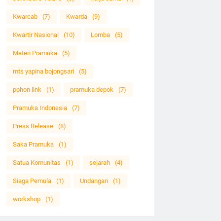
Kwarcab
(7)
Kwarda
(9)
Kwartir Nasional
(10)
Lomba
(5)
Materi Pramuka
(5)
mts yapina bojongsari
(5)
pohon link
(1)
pramuka depok
(7)
Pramuka Indonesia
(7)
Press Release
(8)
Saka Pramuka
(1)
Satua Komunitas
(1)
sejarah
(4)
Siaga Pemula
(1)
Undangan
(1)
workshop
(1)