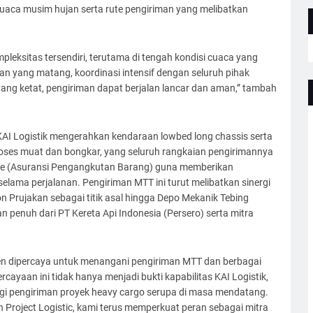
uaca musim hujan serta rute pengiriman yang melibatkan
mpleksitas tersendiri, terutama di tengah kondisi cuaca yang
n yang matang, koordinasi intensif dengan seluruh pihak
yang ketat, pengiriman dapat berjalan lancar dan aman,” tambah
I Logistik mengerahkan kendaraan lowbed long chassis serta
oses muat dan bongkar, yang seluruh rangkaian pengirimannya
nce (Asuransi Pengangkutan Barang) guna memberikan
selama perjalanan. Pengiriman MTT ini turut melibatkan sinergi
bon Prujakan sebagai titik asal hingga Depo Mekanik Tebing
n penuh dari PT Kereta Api Indonesia (Persero) serta mitra
sten dipercaya untuk menangani pengiriman MTT dan berbagai
rcayaan ini tidak hanya menjadi bukti kapabilitas KAI Logistik,
gi pengiriman proyek heavy cargo serupa di masa mendatang.
Project Logistic, kami terus memperkuat peran sebagai mitra