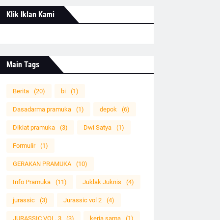
Klik Iklan Kami
Main Tags
Berita
(20)
bi
(1)
Dasadarma pramuka
(1)
depok
(6)
Diklat pramuka
(3)
Dwi Satya
(1)
Formulir
(1)
GERAKAN PRAMUKA
(10)
Info Pramuka
(11)
Juklak Juknis
(4)
jurassic
(3)
Jurassic vol 2
(4)
JURASSIC VOL. 3
(3)
kerja sama
(1)