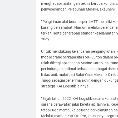
menghadapi tantangan teknis berupa kondisi c
penyeberangan Pelabuhan Merak-Bakauheni.
“Pengiriman alat berat seperti MTT memiliki ko
kurang bersahabat. Namun, melalui perencanaa
terkait, serta penerapan standar keselamatan 
Yudy.
Untuk mendukung kelancaran pengangkutan, KA
mobile crane berkapasitas 50–80 ton dalam pr
telah dilengkapi dengan Marine Cargo Insura
perlindungan optimal terhadap berbagai risiko 
lintas unit, mulai dari Balai Yasa Mekanik Cire
Tinggi sebagai penerima akhir, dengan dukunga
strategis KAI Logistik lainnya.
“Sejak tahun 2022, KAI Logistik secara konsi
sarana perawatan jalur kereta api lainnya. Kepe
tetapi juga membuka peluang berkelanjutan ba
Melalui layanan KALOG Pro, khususnya segmen 