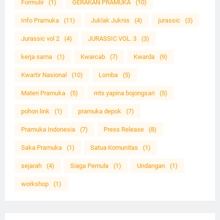
Formulir
(1)
GERAKAN PRAMUKA
(10)
Info Pramuka
(11)
Juklak Juknis
(4)
jurassic
(3)
Jurassic vol 2
(4)
JURASSIC VOL. 3
(3)
kerja sama
(1)
Kwarcab
(7)
Kwarda
(9)
Kwartir Nasional
(10)
Lomba
(5)
Materi Pramuka
(5)
mts yapina bojongsari
(5)
pohon link
(1)
pramuka depok
(7)
Pramuka Indonesia
(7)
Press Release
(8)
Saka Pramuka
(1)
Satua Komunitas
(1)
sejarah
(4)
Siaga Pemula
(1)
Undangan
(1)
workshop
(1)