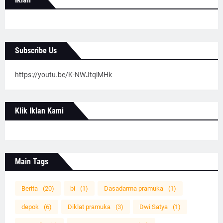
Subscribe Us
https://youtu.be/K-NWJtqiMHk
Klik Iklan Kami
Main Tags
Berita
(20)
bi
(1)
Dasadarma pramuka
(1)
depok
(6)
Diklat pramuka
(3)
Dwi Satya
(1)